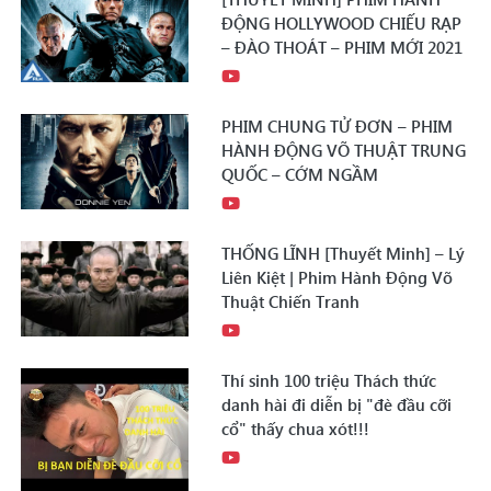
ĐỘNG HOLLYWOOD CHIẾU RẠP
– ĐÀO THOÁT – PHIM MỚI 2021
PHIM CHUNG TỬ ĐƠN – PHIM
HÀNH ĐỘNG VÕ THUẬT TRUNG
QUỐC – CỚM NGẦM
THỐNG LĨNH [Thuyết Minh] – Lý
Liên Kiệt | Phim Hành Động Võ
Thuật Chiến Tranh
Thí sinh 100 triệu Thách thức
danh hài đi diễn bị "đè đầu cỡi
cổ" thấy chua xót!!!