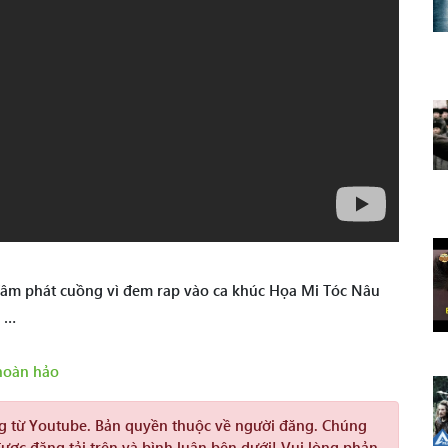
Tâm phát cuồng vì đem rap vào ca khúc Họa Mi Tóc Nâu
c …
hoàn hảo
ng từ Youtube. Bản quyền thuộc về người đăng. Chúng
được đăng tải trên và bình luận bên dưới! Vui lòng phản