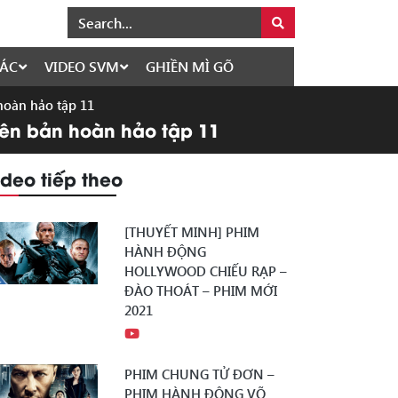
ÁC
VIDEO SVM
GHIỀN MÌ GÕ
 hoàn hảo tập 11
hiên bản hoàn hảo tập 11
ideo tiếp theo
[THUYẾT MINH] PHIM
HÀNH ĐỘNG
HOLLYWOOD CHIẾU RẠP –
ĐÀO THOÁT – PHIM MỚI
2021
PHIM CHUNG TỬ ĐƠN –
PHIM HÀNH ĐỘNG VÕ