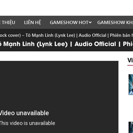
I THIỆU
LIÊN HỆ
GAMESHOW HOT
GAMESHOW KH
ock cover) – Tô Mạnh Linh (Lynk Lee) | Audio Official | Phiên bản
ô Mạnh Linh (Lynk Lee) | Audio Official | P
V