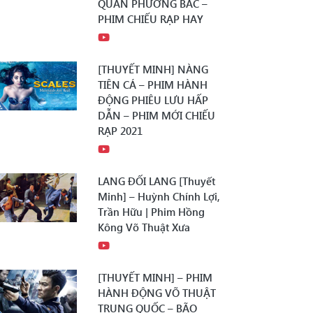
QUÂN PHƯƠNG BẮC –
PHIM CHIẾU RẠP HAY
[THUYẾT MINH] NÀNG
TIÊN CÁ – PHIM HÀNH
ĐỘNG PHIÊU LƯU HẤP
DẪN – PHIM MỚI CHIẾU
RẠP 2021
LANG ĐỐI LANG [Thuyết
Minh] – Huỳnh Chính Lợi,
Trần Hữu | Phim Hồng
Kông Võ Thuật Xưa
[THUYẾT MINH] – PHIM
HÀNH ĐỘNG VÕ THUẬT
TRUNG QUỐC – BÃO