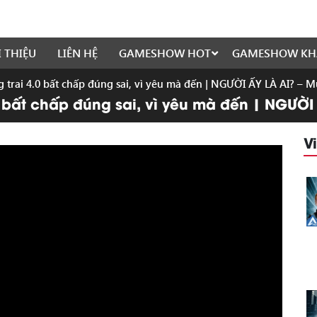
I THIỆU
LIÊN HỆ
GAMESHOW HOT
GAMESHOW KH
rai 4.0 bất chấp đúng sai, vì yêu mà đến | NGƯỜI ẤY LÀ AI? – M
bất chấp đúng sai, vì yêu mà đến | NGƯỜI 
V