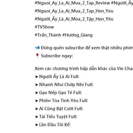
#Nguoi_Ay_La_Ai_Mua_2_Tap_Review #Người_Ấy
#Nguoi_Ay_La_Ai_Mua_2_Tap_Hen_Yeu
#Người_Ấy_Là_Ai_Mùa_2_Tập_Hẹn_Yêu
#TVShow
#Trấn_Thành #Hương_Giang
Đừng quên subscribe để xem thật nhiều phim
Subscribe ngay:
Xem các chương trình hấp dẫn khác của Vie Cha
►Người Ấy Là Ai Full:
►Nhanh Như Chớp Nhí Full:
►Gạo Nếp Gạo Tẻ Full:
►Phiên Tòa Tình Yêu Full:
►Ai Cũng Bật Cười Full:
►Tài Tiếu Tuyệt Full:
►Lần Đầu Tôi Kể: