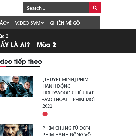
ÁC
VIDEO SVM
GHIỀN MÌ GÕ
ùa 2
ẤY LÀ AI? – Mùa 2
ideo tiếp theo
[THUYẾT MINH] PHIM
HÀNH ĐỘNG
HOLLYWOOD CHIẾU RẠP –
ĐÀO THOÁT – PHIM MỚI
2021
PHIM CHUNG TỬ ĐƠN –
PHIM HÀNH ĐỘNG VÕ