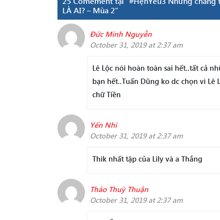
25 Comement tại “#HẹnYêu3 Những chàng tra
LÀ AI? – Mùa 2”
Đức Minh Nguyễn
October 31, 2019 at 2:37 am
Lê Lộc nói hoàn toàn sai hết..tất cả n
bạn hết..Tuấn Dũng ko dc chọn vì Lê 
chữ Tiền
Yến Nhi
October 31, 2019 at 2:37 am
Thik nhất tập của Lily và a Thắng
Thảo Thuỳ Thuận
October 31, 2019 at 2:37 am