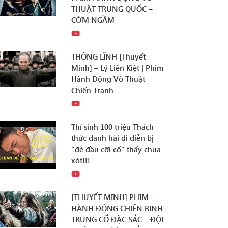
THUẬT TRUNG QUỐC –
CỚM NGẦM
THỐNG LĨNH [Thuyết
Minh] – Lý Liên Kiệt | Phim
Hành Động Võ Thuật
Chiến Tranh
Thí sinh 100 triệu Thách
thức danh hài đi diễn bị
"đè đầu cỡi cổ" thấy chua
xót!!!
[THUYẾT MINH] PHIM
HÀNH ĐỘNG CHIẾN BINH
TRUNG CỔ ĐẶC SẮC – ĐỘI