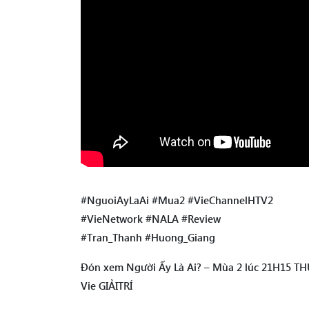
#NguoiAyLaAi #Mua2 #VieChannelHTV2
#VieNetwork #NALA #Review
#Tran_Thanh #Huong_Giang
Đón xem Người Ấy Là Ai? – Mùa 2 lúc 21H15 TH
Vie GIẢITRÍ