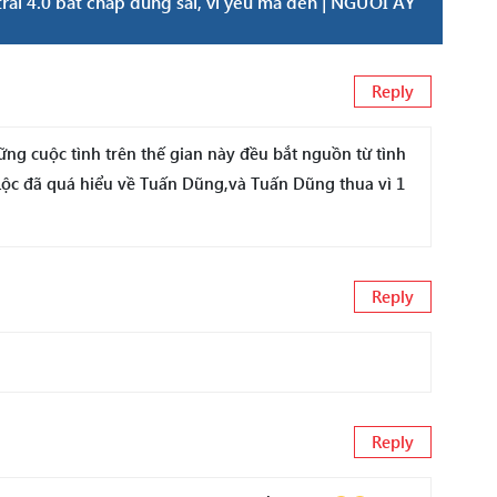
i 4.0 bất chấp đúng sai, vì yêu mà đến | NGƯỜI ẤY
Reply
hững cuộc tình trên thế gian này đều bắt nguồn từ tình
Lộc đã quá hiểu về Tuấn Dũng,và Tuấn Dũng thua vì 1
Reply
Reply