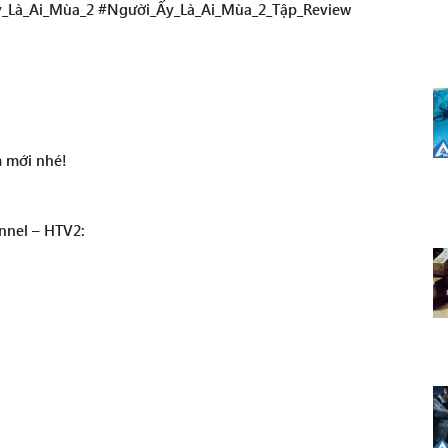
_Là_Ai_Mùa_2 #Người_Ấy_Là_Ai_Mùa_2_Tập_Review
 mới nhé!
nnel – HTV2: