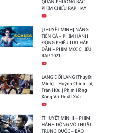
QUÂN PHƯƠNG BẮC –
PHIM CHIẾU RẠP HAY
[THUYẾT MINH] NÀNG
TIÊN CÁ – PHIM HÀNH
ĐỘNG PHIÊU LƯU HẤP
DẪN – PHIM MỚI CHIẾU
RẠP 2021
LANG ĐỐI LANG [Thuyết
Minh] – Huỳnh Chính Lợi,
Trần Hữu | Phim Hồng
Kông Võ Thuật Xưa
[THUYẾT MINH] – PHIM
HÀNH ĐỘNG VÕ THUẬT
TRUNG QUỐC – BÃO