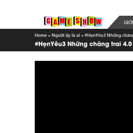
GIỚ
Home
»
Người ấy là ai
»
#HẹnYêu3 Những chàng t
#HẹnYêu3 Những chàng trai 4.0 