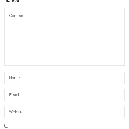
marked
*