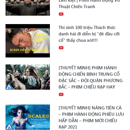
Liên Kiệt | Phim Hành Động Võ
Thuật Chiến Tranh
Thí sinh 100 triệu Thách thức
danh hài đi diễn bị "đè đầu cỡi
cổ" thấy chua xót!!!
[THUYẾT MINH] PHIM HÀNH
ĐỘNG CHIẾN BINH TRUNG CỔ
ĐẶC SẮC – ĐỘI QUÂN PHƯƠNG
BẮC – PHIM CHIẾU RẠP HAY
[THUYẾT MINH] NÀNG TIÊN CÁ
– PHIM HÀNH ĐỘNG PHIÊU LƯU
HẤP DẪN – PHIM MỚI CHIẾU
RẠP 2021