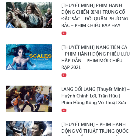
[THUYẾT MINH] PHIM HÀNH
ĐỘNG CHIẾN BINH TRUNG CỔ
ĐẶC SẮC – ĐỘI QUÂN PHƯƠNG
BẮC – PHIM CHIẾU RẠP HAY
[THUYẾT MINH] NÀNG TIÊN CÁ
– PHIM HÀNH ĐỘNG PHIÊU LƯU
HẤP DẪN – PHIM MỚI CHIẾU
RẠP 2021
LANG ĐỐI LANG [Thuyết Minh] –
Huỳnh Chính Lợi, Trần Hữu |
Phim Hồng Kông Võ Thuật Xưa
[THUYẾT MINH] – PHIM HÀNH
ĐỘNG VÕ THUẬT TRUNG QUỐC