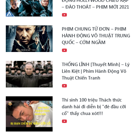
ĐỘNG HOLLYWOOD CHIẾU RẠP
– ĐÀO THOÁT – PHIM MỚI 2021
PHIM CHUNG TỬ ĐƠN – PHIM
HÀNH ĐỘNG VÕ THUẬT TRUNG
QUỐC – CỚM NGẦM
THỐNG LĨNH [Thuyết Minh] – Lý
Liên Kiệt | Phim Hành Động Võ
Thuật Chiến Tranh
Thí sinh 100 triệu Thách thức
danh hài đi diễn bị "đè đầu cỡi
cổ" thấy chua xót!!!