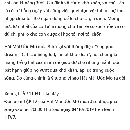
chỉ còn khoảng 30%. Gia đình vô cùng khó khăn, vợ chú Tân
là cô Tư hằng ngày với công việc quét dọn vệ sinh ở chợ thu
nhập chưa tới 100 ngàn đồng để lo cho cả gia đình. Mong
ước lớn nhất của cô Tư là mong chú Tân sẽ có sức khỏe và có
đủ chi phí lo cho con được đi học tới nơi tới chốn.
Hát Mãi Ước Mơ mùa 3 trở lại với thông điệp “Sing your
dream – Cất cao tiếng hát, lấn át khó khăn”, nơi chúng ta
mang tiếng hát của mình để giúp đỡ cho những mảnh đời
bất hạnh giúp họ vượt qua khó khăn, áp lực trong cuộc
sống. Đó cũng chính là ý tưởng vì sao Hát Mãi Ước Mơ ra đời
———–
Xem lại TẬP 11 FULL tại đây:
Đón xem TẬP 12 của Hát Mãi Ước Mơ mùa 3 sẽ được phát
sóng vào lúc 20h30 Thứ Sáu ngày 04/10/2019 trên kênh
HTV7.
———–