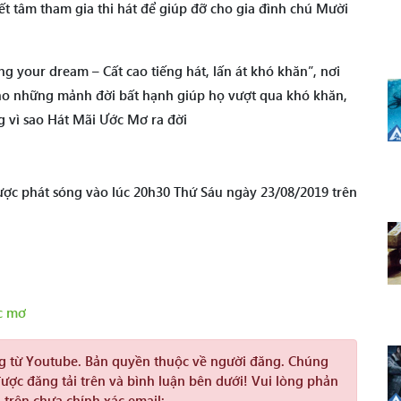
t tâm tham gia thi hát để giúp đỡ cho gia đình chú Mười
ng your dream – Cất cao tiếng hát, lấn át khó khăn”, nơi
ho những mảnh đời bất hạnh giúp họ vượt qua khó khăn,
g vì sao Hát Mãi Ước Mơ ra đời
ợc phát sóng vào lúc 20h30 Thứ Sáu ngày 23/08/2019 trên
c mơ
ng từ Youtube. Bản quyền thuộc về người đăng. Chúng
được đăng tải trên và bình luận bên dưới! Vui lòng phản
 trên chưa chính xác email: