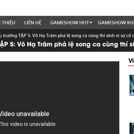
I THIỆU
LIÊN HỆ
GAMESHOW HOT
GAMESHOW KH
 trường TẬP 5: Võ Hạ Trâm phá lệ song ca cùng thí sinh vì sự cố 
P 5: Võ Hạ Trâm phá lệ song ca cùng thí s
V