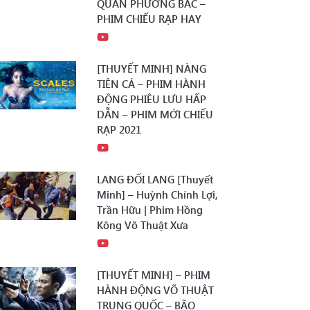
QUÂN PHƯƠNG BẮC –
PHIM CHIẾU RẠP HAY
[THUYẾT MINH] NÀNG
TIÊN CÁ – PHIM HÀNH
ĐỘNG PHIÊU LƯU HẤP
DẪN – PHIM MỚI CHIẾU
RẠP 2021
LANG ĐỐI LANG [Thuyết
Minh] – Huỳnh Chính Lợi,
Trần Hữu | Phim Hồng
Kông Võ Thuật Xưa
[THUYẾT MINH] – PHIM
HÀNH ĐỘNG VÕ THUẬT
TRUNG QUỐC – BÃO