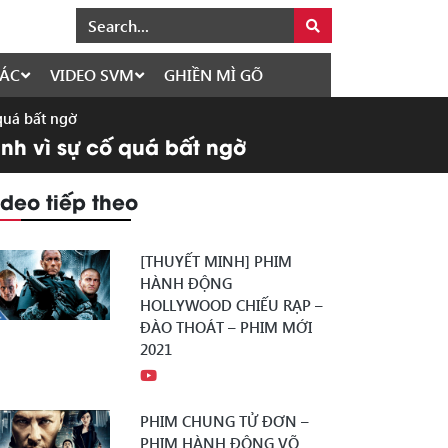
ÁC
VIDEO SVM
GHIỀN MÌ GÕ
quá bất ngờ
inh vì sự cố quá bất ngờ
ideo tiếp theo
[THUYẾT MINH] PHIM
HÀNH ĐỘNG
HOLLYWOOD CHIẾU RẠP –
ĐÀO THOÁT – PHIM MỚI
2021
PHIM CHUNG TỬ ĐƠN –
PHIM HÀNH ĐỘNG VÕ