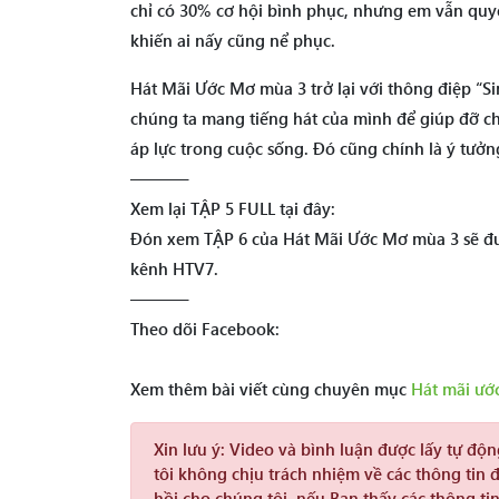
chỉ có 30% cơ hội bình phục, nhưng em vẫn quyế
khiến ai nấy cũng nể phục.
Hát Mãi Ước Mơ mùa 3 trở lại với thông điệp “Si
chúng ta mang tiếng hát của mình để giúp đỡ c
áp lực trong cuộc sống. Đó cũng chính là ý tưởn
———–
Xem lại TẬP 5 FULL tại đây:
Đón xem TẬP 6 của Hát Mãi Ước Mơ mùa 3 sẽ đư
kênh HTV7.
———–
Theo dõi Facebook:
Xem thêm bài viết cùng chuyên mục
Hát mãi ướ
Xin lưu ý:
Video và bình luận được lấy tự độ
tôi không chịu trách nhiệm về các thông tin 
hồi cho chúng tôi, nếu Bạn thấy các thông tin