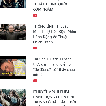
THUẬT TRUNG QUỐC –
CỚM NGẦM
THỐNG LĨNH [Thuyết
Minh] – Lý Liên Kiệt | Phim
Hành Động Võ Thuật
Chiến Tranh
Thí sinh 100 triệu Thách
thức danh hài đi diễn bị
"đè đầu cỡi cổ" thấy chua
xót!!!
[THUYẾT MINH] PHIM
HÀNH ĐỘNG CHIẾN BINH
TRUNG CỔ ĐẶC SẮC – ĐỘI