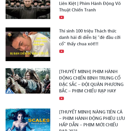
Liên Kiệt | Phim Hành Động Võ
Thuật Chiến Tranh
Thí sinh 100 triệu Thách thức
danh hài đi diễn bị "đè đầu cỡi
cổ" thấy chua xót!!!
[THUYẾT MINH] PHIM HÀNH
ĐỘNG CHIẾN BINH TRUNG CỔ
ĐẶC SẮC – ĐỘI QUÂN PHƯƠNG
BẮC – PHIM CHIẾU RẠP HAY
[THUYẾT MINH] NÀNG TIÊN CÁ
– PHIM HÀNH ĐỘNG PHIÊU LƯU
HẤP DẪN – PHIM MỚI CHIẾU