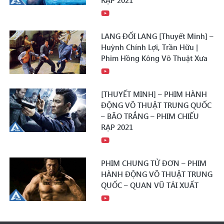
RẠP 2021
LANG ĐỐI LANG [Thuyết Minh] –
Huỳnh Chính Lợi, Trần Hữu |
Phim Hồng Kông Võ Thuật Xưa
[THUYẾT MINH] – PHIM HÀNH
ĐỘNG VÕ THUẬT TRUNG QUỐC
– BÃO TRẮNG – PHIM CHIẾU
RẠP 2021
PHIM CHUNG TỬ ĐƠN – PHIM
HÀNH ĐỘNG VÕ THUẬT TRUNG
QUỐC – QUAN VŨ TÁI XUẤT