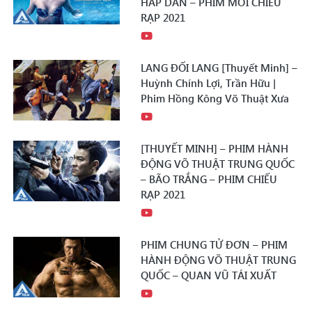
HẤP DẪN – PHIM MỚI CHIẾU
RẠP 2021
LANG ĐỐI LANG [Thuyết Minh] –
Huỳnh Chính Lợi, Trần Hữu |
Phim Hồng Kông Võ Thuật Xưa
[THUYẾT MINH] – PHIM HÀNH
ĐỘNG VÕ THUẬT TRUNG QUỐC
– BÃO TRẮNG – PHIM CHIẾU
RẠP 2021
PHIM CHUNG TỬ ĐƠN – PHIM
HÀNH ĐỘNG VÕ THUẬT TRUNG
QUỐC – QUAN VŨ TÁI XUẤT