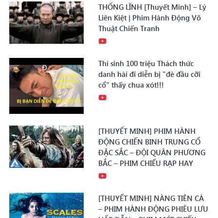
THỐNG LĨNH [Thuyết Minh] – Lý
Liên Kiệt | Phim Hành Động Võ
Thuật Chiến Tranh
Thí sinh 100 triệu Thách thức
danh hài đi diễn bị "đè đầu cỡi
cổ" thấy chua xót!!!
[THUYẾT MINH] PHIM HÀNH
ĐỘNG CHIẾN BINH TRUNG CỔ
ĐẶC SẮC – ĐỘI QUÂN PHƯƠNG
BẮC – PHIM CHIẾU RẠP HAY
[THUYẾT MINH] NÀNG TIÊN CÁ
– PHIM HÀNH ĐỘNG PHIÊU LƯU