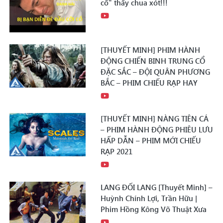
cổ" thấy chua xót!!!
[THUYẾT MINH] PHIM HÀNH
ĐỘNG CHIẾN BINH TRUNG CỔ
ĐẶC SẮC – ĐỘI QUÂN PHƯƠNG
BẮC – PHIM CHIẾU RẠP HAY
[THUYẾT MINH] NÀNG TIÊN CÁ
– PHIM HÀNH ĐỘNG PHIÊU LƯU
HẤP DẪN – PHIM MỚI CHIẾU
RẠP 2021
LANG ĐỐI LANG [Thuyết Minh] –
Huỳnh Chính Lợi, Trần Hữu |
Phim Hồng Kông Võ Thuật Xưa