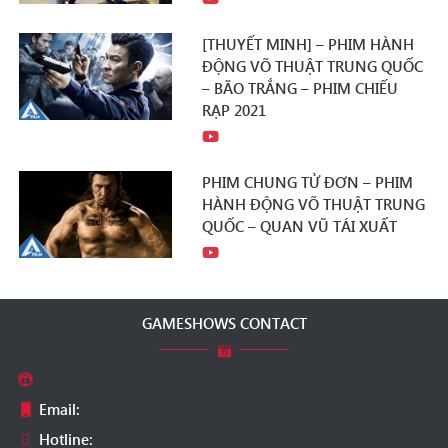
[THUYẾT MINH] – PHIM HÀNH
ĐỘNG VÕ THUẬT TRUNG QUỐC
– BÃO TRẮNG – PHIM CHIẾU
RẠP 2021
PHIM CHUNG TỬ ĐƠN – PHIM
HÀNH ĐỘNG VÕ THUẬT TRUNG
QUỐC – QUAN VŨ TÁI XUẤT
GAMESHOWS CONTACT
Email:
Hotline: