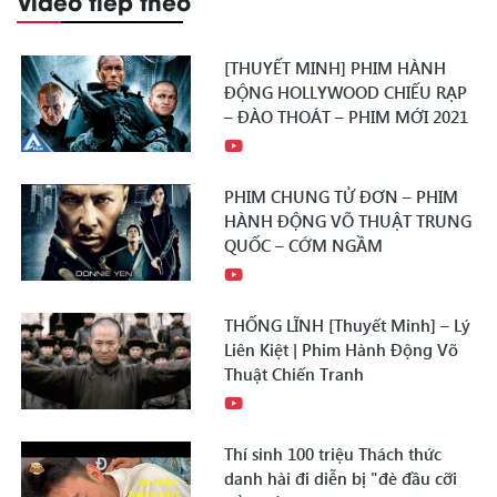
Video tiếp theo
[THUYẾT MINH] PHIM HÀNH
ĐỘNG HOLLYWOOD CHIẾU RẠP
– ĐÀO THOÁT – PHIM MỚI 2021
PHIM CHUNG TỬ ĐƠN – PHIM
HÀNH ĐỘNG VÕ THUẬT TRUNG
QUỐC – CỚM NGẦM
THỐNG LĨNH [Thuyết Minh] – Lý
Liên Kiệt | Phim Hành Động Võ
Thuật Chiến Tranh
Thí sinh 100 triệu Thách thức
danh hài đi diễn bị "đè đầu cỡi