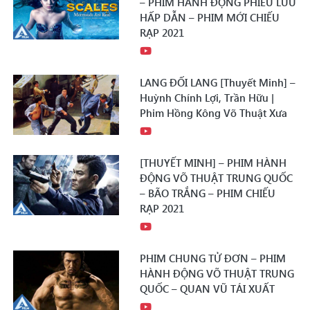
– PHIM HÀNH ĐỘNG PHIÊU LƯU
HẤP DẪN – PHIM MỚI CHIẾU
RẠP 2021
LANG ĐỐI LANG [Thuyết Minh] –
Huỳnh Chính Lợi, Trần Hữu |
Phim Hồng Kông Võ Thuật Xưa
[THUYẾT MINH] – PHIM HÀNH
ĐỘNG VÕ THUẬT TRUNG QUỐC
– BÃO TRẮNG – PHIM CHIẾU
RẠP 2021
PHIM CHUNG TỬ ĐƠN – PHIM
HÀNH ĐỘNG VÕ THUẬT TRUNG
QUỐC – QUAN VŨ TÁI XUẤT