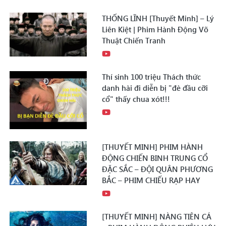
THỐNG LĨNH [Thuyết Minh] – Lý
Liên Kiệt | Phim Hành Động Võ
Thuật Chiến Tranh
Thí sinh 100 triệu Thách thức
danh hài đi diễn bị "đè đầu cỡi
cổ" thấy chua xót!!!
[THUYẾT MINH] PHIM HÀNH
ĐỘNG CHIẾN BINH TRUNG CỔ
ĐẶC SẮC – ĐỘI QUÂN PHƯƠNG
BẮC – PHIM CHIẾU RẠP HAY
[THUYẾT MINH] NÀNG TIÊN CÁ