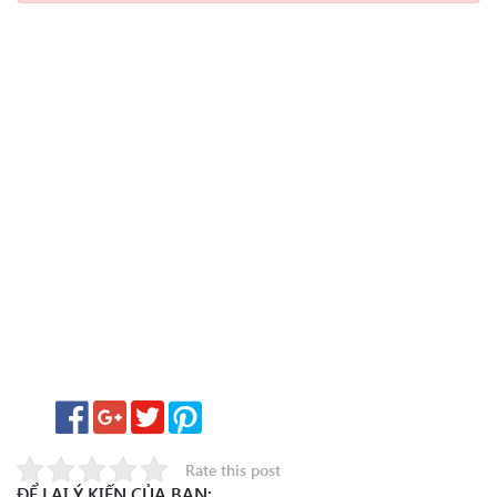
Rate this post
ĐỂ LẠI Ý KIẾN CỦA BẠN: