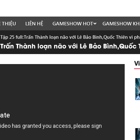
I THIỆU
LIÊN HỆ
GAMESHOW HOT
GAMESHOW KH
 Tập 25 full:Trấn Thành loạn não với Lê Bảo Bình,Quốc Thiên vì p
l:Trấn Thành loạn não với Lê Bảo Bình,Quốc
V