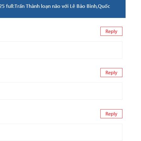
5 full:Trấn Thành loạn não với Lê Bảo Bình,Quốc
Reply
Reply
Reply