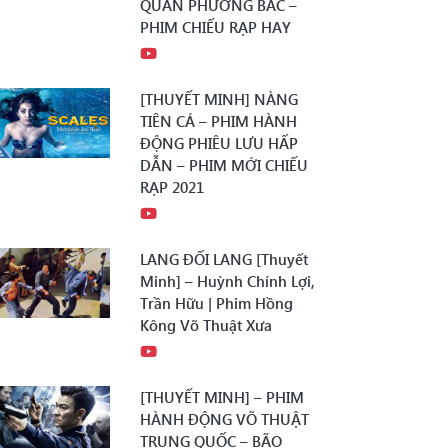
QUÂN PHƯƠNG BẮC –
PHIM CHIẾU RẠP HAY
[THUYẾT MINH] NÀNG
TIÊN CÁ – PHIM HÀNH
ĐỘNG PHIÊU LƯU HẤP
DẪN – PHIM MỚI CHIẾU
RẠP 2021
LANG ĐỐI LANG [Thuyết
Minh] – Huỳnh Chính Lợi,
Trần Hữu | Phim Hồng
Kông Võ Thuật Xưa
[THUYẾT MINH] – PHIM
HÀNH ĐỘNG VÕ THUẬT
TRUNG QUỐC – BÃO