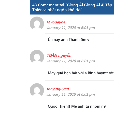
43 Comement tại “Giọng Ải Giọng Ai 4| Tập 2
Thiên vì phát ngôn khó đỡ”
Myodayne
January 11, 2020 at 6:01 pm
Ủa nay anh Thành ốm v
TOÁN nguyễn
January 11, 2020 at 6:01 pm
May quá bạn hát với a Bình haymt tốt
tony nguyen
January 11, 2020 at 6:01 pm
Quoc Thien!! Me anh tu nhom n9