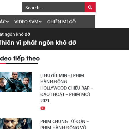
ÁC
VIDEO SVM
GHIỀN MÌ GÕ
hát ngôn khó đỡ
 Thiên vì phát ngôn khó đỡ
ideo tiếp theo
[THUYẾT MINH] PHIM
HÀNH ĐỘNG
HOLLYWOOD CHIẾU RẠP –
ĐÀO THOÁT – PHIM MỚI
2021
PHIM CHUNG TỬ ĐƠN –
PHIM HÀNH ĐỘNG VÕ