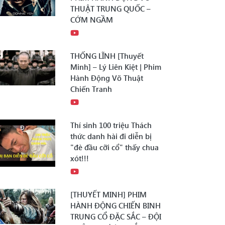
THUẬT TRUNG QUỐC –
CỚM NGẦM
THỐNG LĨNH [Thuyết
Minh] – Lý Liên Kiệt | Phim
Hành Động Võ Thuật
Chiến Tranh
Thí sinh 100 triệu Thách
thức danh hài đi diễn bị
"đè đầu cỡi cổ" thấy chua
xót!!!
[THUYẾT MINH] PHIM
HÀNH ĐỘNG CHIẾN BINH
TRUNG CỔ ĐẶC SẮC – ĐỘI