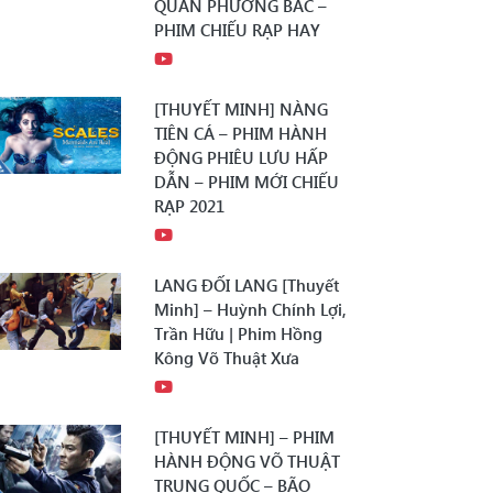
QUÂN PHƯƠNG BẮC –
PHIM CHIẾU RẠP HAY
[THUYẾT MINH] NÀNG
TIÊN CÁ – PHIM HÀNH
ĐỘNG PHIÊU LƯU HẤP
DẪN – PHIM MỚI CHIẾU
RẠP 2021
LANG ĐỐI LANG [Thuyết
Minh] – Huỳnh Chính Lợi,
Trần Hữu | Phim Hồng
Kông Võ Thuật Xưa
[THUYẾT MINH] – PHIM
HÀNH ĐỘNG VÕ THUẬT
TRUNG QUỐC – BÃO