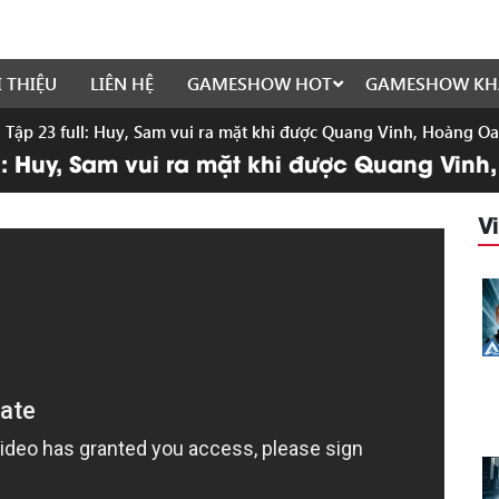
I THIỆU
LIÊN HỆ
GAMESHOW HOT
GAMESHOW KH
 | Tập 23 full: Huy, Sam vui ra mặt khi được Quang Vinh, Hoàng O
ull: Huy, Sam vui ra mặt khi được Quang Vi
V