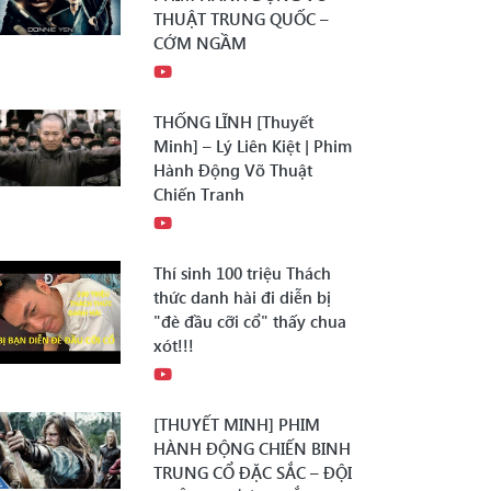
THUẬT TRUNG QUỐC –
CỚM NGẦM
THỐNG LĨNH [Thuyết
Minh] – Lý Liên Kiệt | Phim
Hành Động Võ Thuật
Chiến Tranh
Thí sinh 100 triệu Thách
thức danh hài đi diễn bị
"đè đầu cỡi cổ" thấy chua
xót!!!
[THUYẾT MINH] PHIM
HÀNH ĐỘNG CHIẾN BINH
TRUNG CỔ ĐẶC SẮC – ĐỘI