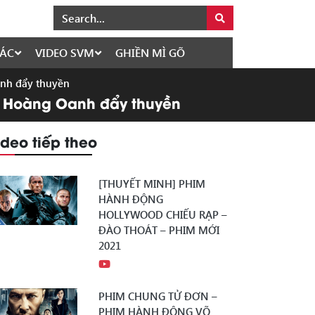
ÁC
VIDEO SVM
GHIỀN MÌ GÕ
anh đẩy thuyền
nh, Hoàng Oanh đẩy thuyền
ideo tiếp theo
[THUYẾT MINH] PHIM
HÀNH ĐỘNG
HOLLYWOOD CHIẾU RẠP –
ĐÀO THOÁT – PHIM MỚI
2021
PHIM CHUNG TỬ ĐƠN –
PHIM HÀNH ĐỘNG VÕ