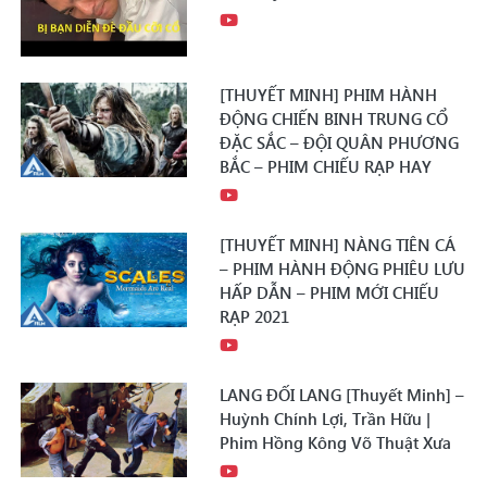
[THUYẾT MINH] PHIM HÀNH
ĐỘNG CHIẾN BINH TRUNG CỔ
ĐẶC SẮC – ĐỘI QUÂN PHƯƠNG
BẮC – PHIM CHIẾU RẠP HAY
[THUYẾT MINH] NÀNG TIÊN CÁ
– PHIM HÀNH ĐỘNG PHIÊU LƯU
HẤP DẪN – PHIM MỚI CHIẾU
RẠP 2021
LANG ĐỐI LANG [Thuyết Minh] –
Huỳnh Chính Lợi, Trần Hữu |
Phim Hồng Kông Võ Thuật Xưa