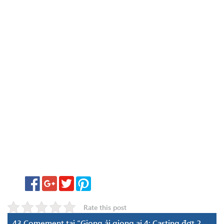
Rate this post
43 Comement tại “Giọng ải giọng ai 4: Casting đợt 2