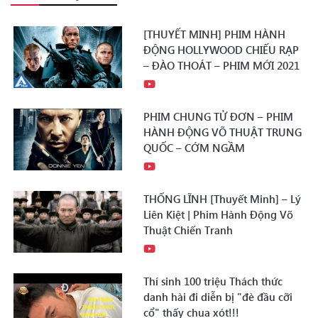
[THUYẾT MINH] PHIM HÀNH
ĐỘNG HOLLYWOOD CHIẾU RẠP
– ĐÀO THOÁT – PHIM MỚI 2021
PHIM CHUNG TỬ ĐƠN – PHIM
HÀNH ĐỘNG VÕ THUẬT TRUNG
QUỐC – CỚM NGẦM
THỐNG LĨNH [Thuyết Minh] – Lý
Liên Kiệt | Phim Hành Động Võ
Thuật Chiến Tranh
Thí sinh 100 triệu Thách thức
danh hài đi diễn bị "đè đầu cỡi
cổ" thấy chua xót!!!