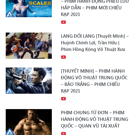
– PHIM HÀNH ĐỘNG PHIÊU LƯU
HẤP DẪN – PHIM MỚI CHIẾU
RẠP 2021
LANG ĐỐI LANG [Thuyết Minh] –
Huỳnh Chính Lợi, Trần Hữu |
Phim Hồng Kông Võ Thuật Xưa
[THUYẾT MINH] – PHIM HÀNH
ĐỘNG VÕ THUẬT TRUNG QUỐC
– BÃO TRẮNG – PHIM CHIẾU
RẠP 2021
PHIM CHUNG TỬ ĐƠN – PHIM
HÀNH ĐỘNG VÕ THUẬT TRUNG
QUỐC – QUAN VŨ TÁI XUẤT