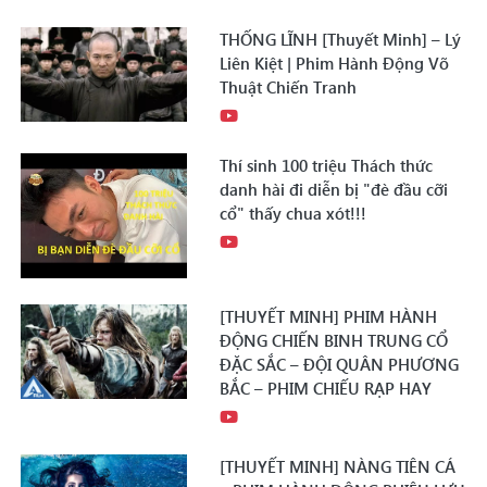
THỐNG LĨNH [Thuyết Minh] – Lý
Liên Kiệt | Phim Hành Động Võ
Thuật Chiến Tranh
Thí sinh 100 triệu Thách thức
danh hài đi diễn bị "đè đầu cỡi
cổ" thấy chua xót!!!
[THUYẾT MINH] PHIM HÀNH
ĐỘNG CHIẾN BINH TRUNG CỔ
ĐẶC SẮC – ĐỘI QUÂN PHƯƠNG
BẮC – PHIM CHIẾU RẠP HAY
[THUYẾT MINH] NÀNG TIÊN CÁ