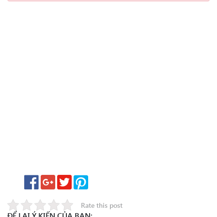
Rate this post
ĐỂ LẠI Ý KIẾN CỦA BẠN: