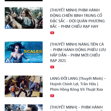
[THUYẾT MINH] PHIM HÀNH
ĐỘNG CHIẾN BINH TRUNG CỔ
ĐẶC SẮC – ĐỘI QUÂN PHƯƠNG
BẮC – PHIM CHIẾU RẠP HAY
[THUYẾT MINH] NÀNG TIÊN CÁ
– PHIM HÀNH ĐỘNG PHIÊU LƯU
HẤP DẪN – PHIM MỚI CHIẾU
RẠP 2021
LANG ĐỐI LANG [Thuyết Minh] –
Huỳnh Chính Lợi, Trần Hữu |
Phim Hồng Kông Võ Thuật Xưa
[THUYẾT MINH] – PHIM HÀNH