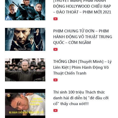
[THUYẾT MINH] PHIM HÀNH
ĐỘNG HOLLYWOOD CHIẾU RẠP
– ĐÀO THOÁT – PHIM MỚI 2021
PHIM CHUNG TỬ ĐƠN – PHIM
HÀNH ĐỘNG VÕ THUẬT TRUNG
QUỐC – CỚM NGẦM
THỐNG LĨNH [Thuyết Minh] – Lý
Liên Kiệt | Phim Hành Động Võ
Thuật Chiến Tranh
Thí sinh 100 triệu Thách thức
danh hài đi diễn bị "đè đầu cỡi
cổ" thấy chua xót!!!