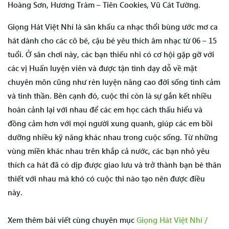
Hoàng Sơn, Hương Tràm – Tiên Cookies, Vũ Cát Tường.
Giọng Hát Việt Nhí là sân khấu ca nhạc thổi bùng ước mơ ca
hát dành cho các cô bé, cậu bé yêu thích âm nhạc từ 06 – 15
tuổi. Ở sân chơi này, các bạn thiếu nhi có cơ hội gặp gỡ với
các vị Huấn luyện viên và được tận tình dạy dỗ về mặt
chuyên môn cũng như rèn luyện nâng cao đời sống tình cảm
và tinh thần. Bên cạnh đó, cuộc thi còn là sự gắn kết nhiều
hoàn cảnh lại với nhau để các em học cách thấu hiểu và
đồng cảm hơn với mọi người xung quanh, giúp các em bồi
dưỡng nhiều kỹ năng khác nhau trong cuộc sống. Từ những
vùng miền khác nhau trên khắp cả nước, các bạn nhỏ yêu
thích ca hát đã có dịp được giao lưu và trở thành bạn bè thân
thiết với nhau mà khó có cuộc thi nào tạo nên được điều
này.
Xem thêm bài viết cùng chuyên mục
Giọng Hát Việt Nhí /