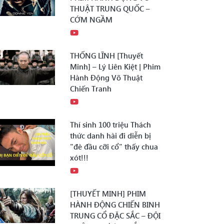
THUẬT TRUNG QUỐC –
CỚM NGẦM
THỐNG LĨNH [Thuyết
Minh] – Lý Liên Kiệt | Phim
Hành Động Võ Thuật
Chiến Tranh
Thí sinh 100 triệu Thách
thức danh hài đi diễn bị
"đè đầu cỡi cổ" thấy chua
xót!!!
[THUYẾT MINH] PHIM
HÀNH ĐỘNG CHIẾN BINH
TRUNG CỔ ĐẶC SẮC – ĐỘI