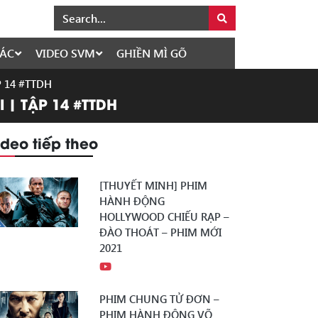
ÁC
VIDEO SVM
GHIỀN MÌ GÕ
ẬP 14 #TTDH
I | TẬP 14 #TTDH
ideo tiếp theo
[THUYẾT MINH] PHIM
HÀNH ĐỘNG
HOLLYWOOD CHIẾU RẠP –
ĐÀO THOÁT – PHIM MỚI
2021
PHIM CHUNG TỬ ĐƠN –
PHIM HÀNH ĐỘNG VÕ