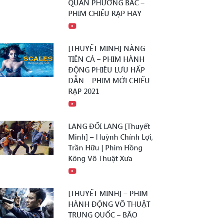
QUÂN PHƯƠNG BẮC –
PHIM CHIẾU RẠP HAY
[THUYẾT MINH] NÀNG
TIÊN CÁ – PHIM HÀNH
ĐỘNG PHIÊU LƯU HẤP
DẪN – PHIM MỚI CHIẾU
RẠP 2021
LANG ĐỐI LANG [Thuyết
Minh] – Huỳnh Chính Lợi,
Trần Hữu | Phim Hồng
Kông Võ Thuật Xưa
[THUYẾT MINH] – PHIM
HÀNH ĐỘNG VÕ THUẬT
TRUNG QUỐC – BÃO