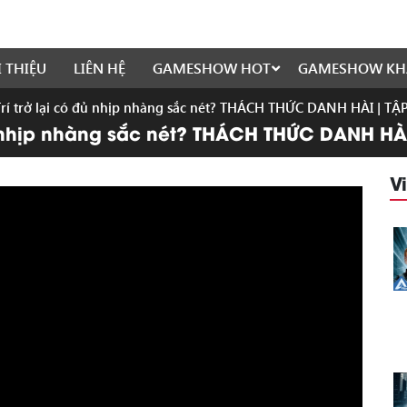
I THIỆU
LIÊN HỆ
GAMESHOW HOT
GAMESHOW KH
 Trí trở lại có đủ nhịp nhàng sắc nét? THÁCH THỨC DANH HÀI | T
 đủ nhịp nhàng sắc nét? THÁCH THỨC DANH HÀ
V