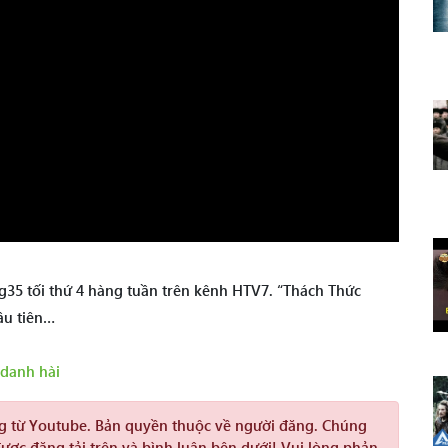
g35 tối thứ 4 hàng tuần trên kênh HTV7. “Thách Thức
ầu tiên…
 danh hài
ng từ Youtube. Bản quyền thuộc về người đăng. Chúng
được đăng tải trên và bình luận bên dưới! Vui lòng phản