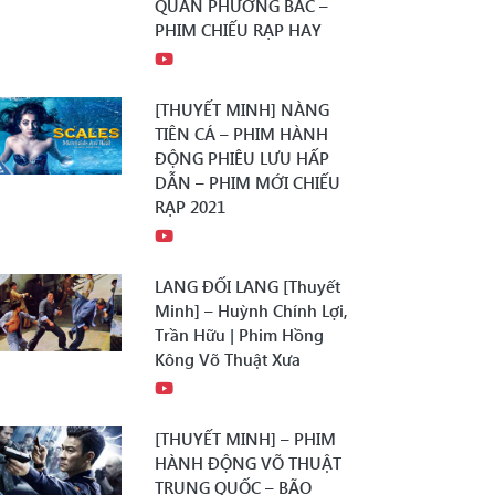
QUÂN PHƯƠNG BẮC –
PHIM CHIẾU RẠP HAY
[THUYẾT MINH] NÀNG
TIÊN CÁ – PHIM HÀNH
ĐỘNG PHIÊU LƯU HẤP
DẪN – PHIM MỚI CHIẾU
RẠP 2021
LANG ĐỐI LANG [Thuyết
Minh] – Huỳnh Chính Lợi,
Trần Hữu | Phim Hồng
Kông Võ Thuật Xưa
[THUYẾT MINH] – PHIM
HÀNH ĐỘNG VÕ THUẬT
TRUNG QUỐC – BÃO