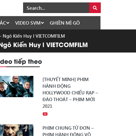
ÁC
VIDEO SVM
GHIỀN MÌ GÕ
 – Ngô Kiến Huy l VIETCOMFILM
– Ngô Kiến Huy l VIETCOMFILM
ideo tiếp theo
[THUYẾT MINH] PHIM
HÀNH ĐỘNG
HOLLYWOOD CHIẾU RẠP –
ĐÀO THOÁT – PHIM MỚI
2021
PHIM CHUNG TỬ ĐƠN –
PHIM HÀNH ĐỘNG VÕ