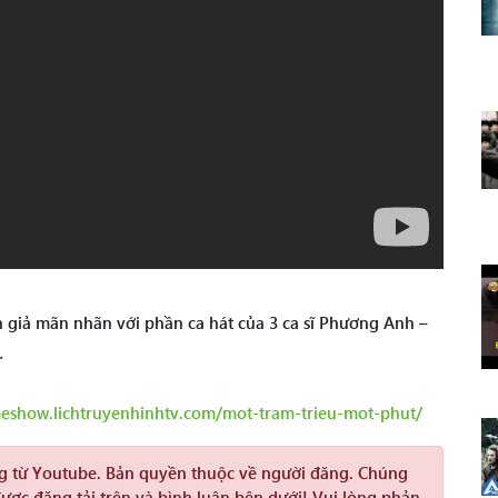
 giả mãn nhãn với phần ca hát của 3 ca sĩ Phương Anh –
…
meshow.lichtruyenhinhtv.com/mot-tram-trieu-mot-phut/
ng từ Youtube. Bản quyền thuộc về người đăng. Chúng
được đăng tải trên và bình luận bên dưới! Vui lòng phản