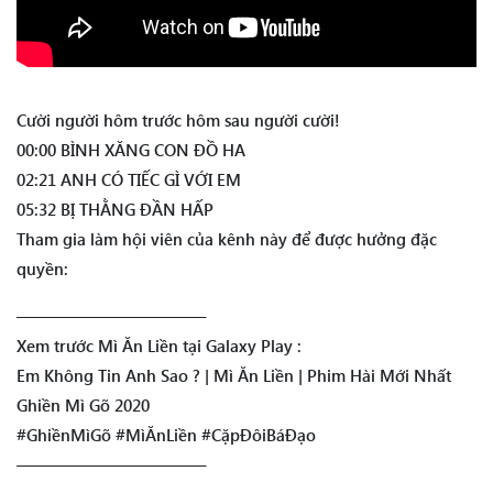
Cười người hôm trước hôm sau người cười!
00:00 BÌNH XĂNG CON ĐỒ HA
02:21 ANH CÓ TIẾC GÌ VỚI EM
05:32 BỊ THẰNG ĐẦN HẤP
Tham gia làm hội viên của kênh này để được hưởng đặc
quyền:
———————————–
Xem trước Mì Ăn Liền tại Galaxy Play :
Em Không Tin Anh Sao ? | Mì Ăn Liền | Phim Hài Mới Nhất
Ghiền Mì Gõ 2020
#GhiềnMìGõ #MìĂnLiền #CặpĐôiBáĐạo
———————————–