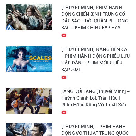
[THUYẾT MINH] PHIM HÀNH
ĐỘNG CHIẾN BINH TRUNG CỔ
ĐẶC SẮC – ĐỘI QUÂN PHƯƠNG
BẮC – PHIM CHIẾU RẠP HAY
[THUYẾT MINH] NÀNG TIÊN CÁ
– PHIM HÀNH ĐỘNG PHIÊU LƯU
HẤP DẪN – PHIM MỚI CHIẾU
RẠP 2021
LANG ĐỐI LANG [Thuyết Minh] –
Huỳnh Chính Lợi, Trần Hữu |
Phim Hồng Kông Võ Thuật Xưa
[THUYẾT MINH] – PHIM HÀNH
ĐỘNG VÕ THUẬT TRUNG QUỐC