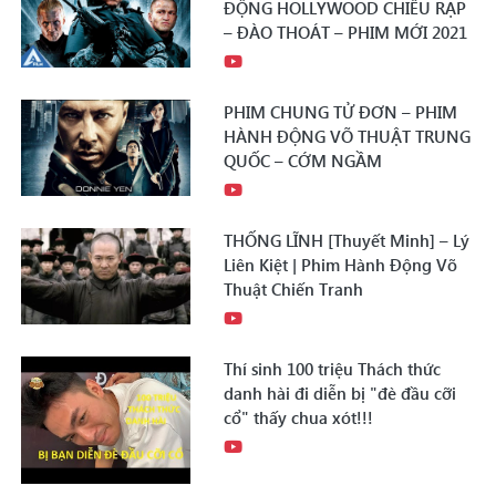
ĐỘNG HOLLYWOOD CHIẾU RẠP
– ĐÀO THOÁT – PHIM MỚI 2021
PHIM CHUNG TỬ ĐƠN – PHIM
HÀNH ĐỘNG VÕ THUẬT TRUNG
QUỐC – CỚM NGẦM
THỐNG LĨNH [Thuyết Minh] – Lý
Liên Kiệt | Phim Hành Động Võ
Thuật Chiến Tranh
Thí sinh 100 triệu Thách thức
danh hài đi diễn bị "đè đầu cỡi
cổ" thấy chua xót!!!