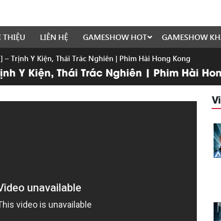
I THIỆU
LIÊN HỆ
GAMESHOW HOT
GAMESHOW KH
 – Trịnh Y Kiện, Thái Trác Nghiên | Phim Hài Hong Kong
ịnh Y Kiện, Thái Trác Nghiên | Phim Hài H
V