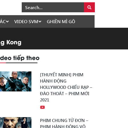
ÁC
VIDEO SVM
GHIỀN MÌ GÕ
ong Kong
ideo tiếp theo
[THUYẾT MINH] PHIM
HÀNH ĐỘNG
HOLLYWOOD CHIẾU RẠP –
ĐÀO THOÁT – PHIM MỚI
2021
PHIM CHUNG TỬ ĐƠN –
PHIM HÀNH ĐỘNG VÕ