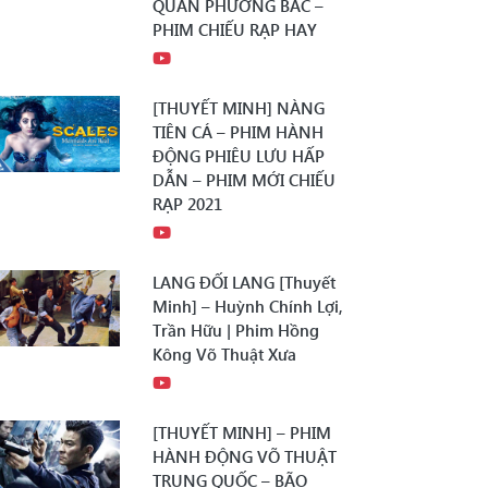
QUÂN PHƯƠNG BẮC –
PHIM CHIẾU RẠP HAY
[THUYẾT MINH] NÀNG
TIÊN CÁ – PHIM HÀNH
ĐỘNG PHIÊU LƯU HẤP
DẪN – PHIM MỚI CHIẾU
RẠP 2021
LANG ĐỐI LANG [Thuyết
Minh] – Huỳnh Chính Lợi,
Trần Hữu | Phim Hồng
Kông Võ Thuật Xưa
[THUYẾT MINH] – PHIM
HÀNH ĐỘNG VÕ THUẬT
TRUNG QUỐC – BÃO