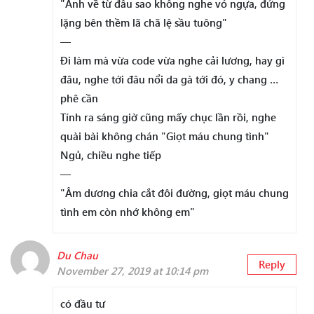
"Anh về từ đâu sao không nghe vó ngựa, đứng
lặng bên thềm lã chã lệ sầu tuông"
—
Đi làm mà vừa code vừa nghe cải lương, hay gì
đâu, nghe tới đâu nổi da gà tới đó, y chang …
phê cần
Tính ra sáng giờ cũng mấy chục lần rồi, nghe
quài bài không chán "Giọt máu chung tình"
Ngủ, chiều nghe tiếp
—
"Âm dương chia cắt đôi đường, giọt máu chung
tình em còn nhớ không em"
Du Chau
Reply
November 27, 2019 at 10:14 pm
có đầu tư