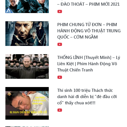
– ĐÀO THOÁT – PHIM MỚI 2021
PHIM CHUNG TỬ ĐƠN – PHIM
HÀNH ĐỘNG VÕ THUẬT TRUNG
QUỐC – CỚM NGẦM
THỐNG LĨNH [Thuyết Minh] – Lý
Liên Kiệt | Phim Hành Động Võ
Thuật Chiến Tranh
Thí sinh 100 triệu Thách thức
danh hài đi diễn bị "đè đầu cỡi
cổ" thấy chua xót!!!