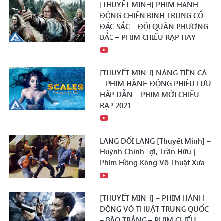
[THUYẾT MINH] PHIM HÀNH
ĐỘNG CHIẾN BINH TRUNG CỔ
ĐẶC SẮC – ĐỘI QUÂN PHƯƠNG
BẮC – PHIM CHIẾU RẠP HAY
[THUYẾT MINH] NÀNG TIÊN CÁ
– PHIM HÀNH ĐỘNG PHIÊU LƯU
HẤP DẪN – PHIM MỚI CHIẾU
RẠP 2021
LANG ĐỐI LANG [Thuyết Minh] –
Huỳnh Chính Lợi, Trần Hữu |
Phim Hồng Kông Võ Thuật Xưa
[THUYẾT MINH] – PHIM HÀNH
ĐỘNG VÕ THUẬT TRUNG QUỐC
– BÃO TRẮNG – PHIM CHIẾU