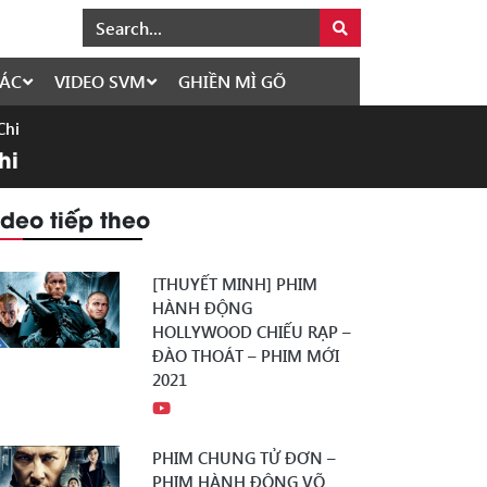
ÁC
VIDEO SVM
GHIỀN MÌ GÕ
Chi
hi
ideo tiếp theo
[THUYẾT MINH] PHIM
HÀNH ĐỘNG
HOLLYWOOD CHIẾU RẠP –
ĐÀO THOÁT – PHIM MỚI
2021
PHIM CHUNG TỬ ĐƠN –
PHIM HÀNH ĐỘNG VÕ