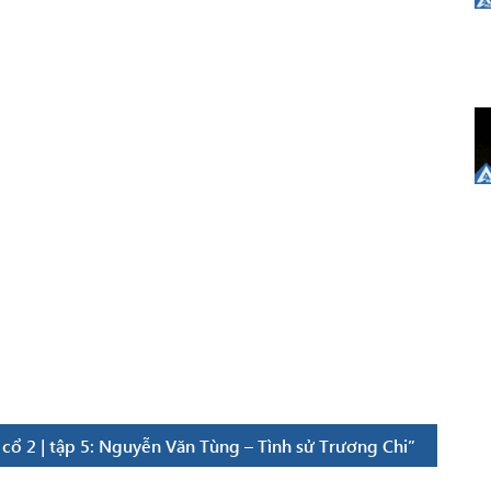
ổ 2 | tập 5: Nguyễn Văn Tùng – Tình sử Trương Chi”