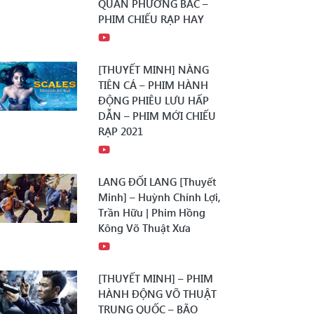
QUÂN PHƯƠNG BẮC –
PHIM CHIẾU RẠP HAY
[THUYẾT MINH] NÀNG
TIÊN CÁ – PHIM HÀNH
ĐỘNG PHIÊU LƯU HẤP
DẪN – PHIM MỚI CHIẾU
RẠP 2021
LANG ĐỐI LANG [Thuyết
Minh] – Huỳnh Chính Lợi,
Trần Hữu | Phim Hồng
Kông Võ Thuật Xưa
[THUYẾT MINH] – PHIM
HÀNH ĐỘNG VÕ THUẬT
TRUNG QUỐC – BÃO