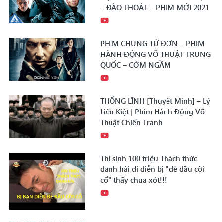
– ĐÀO THOÁT – PHIM MỚI 2021
PHIM CHUNG TỬ ĐƠN – PHIM
HÀNH ĐỘNG VÕ THUẬT TRUNG
QUỐC – CỚM NGẦM
THỐNG LĨNH [Thuyết Minh] – Lý
Liên Kiệt | Phim Hành Động Võ
Thuật Chiến Tranh
Thí sinh 100 triệu Thách thức
danh hài đi diễn bị "đè đầu cỡi
cổ" thấy chua xót!!!