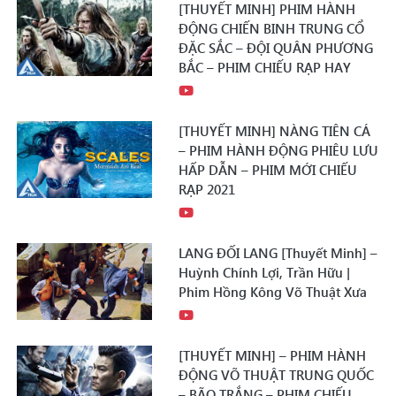
[THUYẾT MINH] PHIM HÀNH
ĐỘNG CHIẾN BINH TRUNG CỔ
ĐẶC SẮC – ĐỘI QUÂN PHƯƠNG
BẮC – PHIM CHIẾU RẠP HAY
[THUYẾT MINH] NÀNG TIÊN CÁ
– PHIM HÀNH ĐỘNG PHIÊU LƯU
HẤP DẪN – PHIM MỚI CHIẾU
RẠP 2021
LANG ĐỐI LANG [Thuyết Minh] –
Huỳnh Chính Lợi, Trần Hữu |
Phim Hồng Kông Võ Thuật Xưa
[THUYẾT MINH] – PHIM HÀNH
ĐỘNG VÕ THUẬT TRUNG QUỐC
– BÃO TRẮNG – PHIM CHIẾU