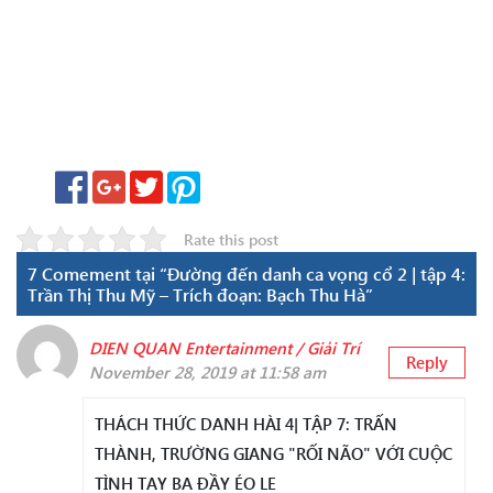
Rate this post
7 Comement tại “Đường đến danh ca vọng cổ 2 | tập 4:
Trần Thị Thu Mỹ – Trích đoạn: Bạch Thu Hà”
DIEN QUAN Entertainment / Giải Trí
Reply
November 28, 2019 at 11:58 am
THÁCH THỨC DANH HÀI 4| TẬP 7: TRẤN
THÀNH, TRƯỜNG GIANG "RỐI NÃO" VỚI CUỘC
TÌNH TAY BA ĐẦY ÉO LE