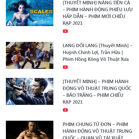
[THUYẾT MINH] NÀNG TIÊN CÁ
– PHIM HÀNH ĐỘNG PHIÊU LƯU
HẤP DẪN – PHIM MỚI CHIẾU
RẠP 2021
LANG ĐỐI LANG [Thuyết Minh] –
Huỳnh Chính Lợi, Trần Hữu |
Phim Hồng Kông Võ Thuật Xưa
[THUYẾT MINH] – PHIM HÀNH
ĐỘNG VÕ THUẬT TRUNG QUỐC
– BÃO TRẮNG – PHIM CHIẾU
RẠP 2021
PHIM CHUNG TỬ ĐƠN – PHIM
HÀNH ĐỘNG VÕ THUẬT TRUNG
QUỐC – QUAN VŨ TÁI XUẤT