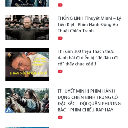
THỐNG LĨNH [Thuyết Minh] – Lý
Liên Kiệt | Phim Hành Động Võ
Thuật Chiến Tranh
Thí sinh 100 triệu Thách thức
danh hài đi diễn bị "đè đầu cỡi
cổ" thấy chua xót!!!
[THUYẾT MINH] PHIM HÀNH
ĐỘNG CHIẾN BINH TRUNG CỔ
ĐẶC SẮC – ĐỘI QUÂN PHƯƠNG
BẮC – PHIM CHIẾU RẠP HAY