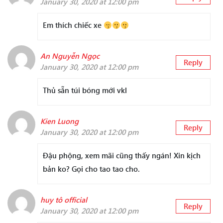
January 30, 2020 at 12:00 pm
Em thích chiếc xe
An Nguyễn Ngọc
Reply
January 30, 2020 at 12:00 pm
Thủ sẵn túi bóng mới vkl
Kien Luong
Reply
January 30, 2020 at 12:00 pm
Đậu phộng, xem mãi cũng thấy ngán! Xin kịch
bản ko? Gọi cho tao tao cho.
huy tô official
Reply
January 30, 2020 at 12:00 pm