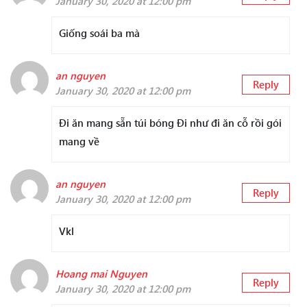
January 30, 2020 at 12:00 pm
Giống soái ba mà
an nguyen
Reply
January 30, 2020 at 12:00 pm
Đi ăn mang sẵn túi bóng Đi như đi ăn cỗ rồi gói
mang về
an nguyen
Reply
January 30, 2020 at 12:00 pm
Vkl
Hoang mai Nguyen
Reply
January 30, 2020 at 12:00 pm