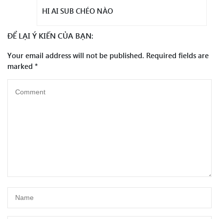
HI AI SUB CHÉO NÀO
ĐỂ LẠI Ý KIẾN CỦA BẠN:
Your email address will not be published.
Required fields are
marked
*