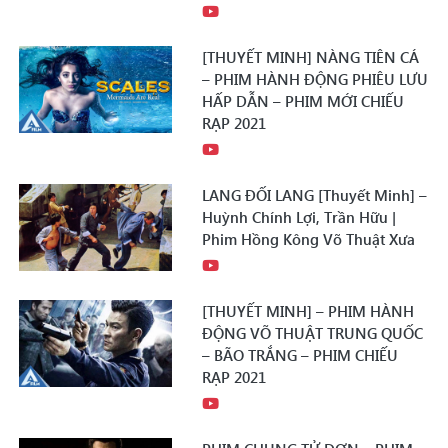
[THUYẾT MINH] NÀNG TIÊN CÁ
– PHIM HÀNH ĐỘNG PHIÊU LƯU
HẤP DẪN – PHIM MỚI CHIẾU
RẠP 2021
LANG ĐỐI LANG [Thuyết Minh] –
Huỳnh Chính Lợi, Trần Hữu |
Phim Hồng Kông Võ Thuật Xưa
[THUYẾT MINH] – PHIM HÀNH
ĐỘNG VÕ THUẬT TRUNG QUỐC
– BÃO TRẮNG – PHIM CHIẾU
RẠP 2021