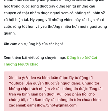
học trong cuộc sống được xây dựng lên từ những câu
chuyện có thật nhằm được người xem có những cái nhìn về
xã hội hiện tại. Hy vọng với những video này các bạn sẽ có
cuộc sống tốt hơn và yêu thương nhiều hơn mọi người xung
quanh.
Xin cảm ơn sự ủng hộ của các bạn!
Xem thêm bài viết cùng chuyên mục
Đừng Bao Giờ Coi
Thường Người Khác
Xin lưu ý:
Video và bình luận được lấy tự động từ
Youtube. Bản quyền thuộc về người đăng. Chúng tôi
không chịu trách nhiệm về các thông tin được đăng tải
trên và bình luận bên dưới! Vui lòng phản hồi cho
chúng tôi, nếu Bạn thấy các thông tin trên chưa chính
xác email: gameshow.tvhot@gmail.com