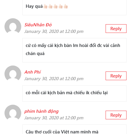
Hay quá
SiêuNhân Đỏ
Reply
January 30, 2020 at 12:00 pm
cứ có mấy cái kịch bàn lm hoài đổi đc vài cảnh
chán quá
Anh Phí
Reply
January 30, 2020 at 12:00 pm
có mỗi cái kịch bản mà chiếu ik chiếu lại
phim hành động
Reply
January 30, 2020 at 12:00 pm
Câu thơ cuối của Việt nam mình mà