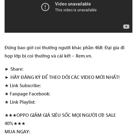
Đừng bao giờ coi thường người khác phần 468: Đại gia đi
họp lớp bị coi thường và cái kết – Xem.vn.
► Share:
► HÃY ĐĂNG KÝ ĐỂ THEO DÕI CÁC VIDEO MỚI NHẤT!
★ Link Subscribe:
★ Fanpage Facebook:
★ Link Playlist:
★★★OPPO GIẢM GIÁ SIÊU SỐC MỌI NGƯỜI ƠI! SALE
40%★★★
MUA NGAY: