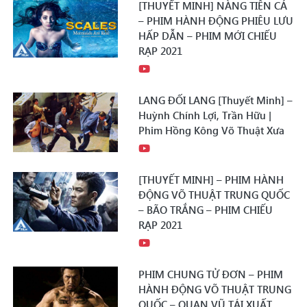
[THUYẾT MINH] NÀNG TIÊN CÁ
– PHIM HÀNH ĐỘNG PHIÊU LƯU
HẤP DẪN – PHIM MỚI CHIẾU
RẠP 2021
LANG ĐỐI LANG [Thuyết Minh] –
Huỳnh Chính Lợi, Trần Hữu |
Phim Hồng Kông Võ Thuật Xưa
[THUYẾT MINH] – PHIM HÀNH
ĐỘNG VÕ THUẬT TRUNG QUỐC
– BÃO TRẮNG – PHIM CHIẾU
RẠP 2021
PHIM CHUNG TỬ ĐƠN – PHIM
HÀNH ĐỘNG VÕ THUẬT TRUNG
QUỐC – QUAN VŨ TÁI XUẤT