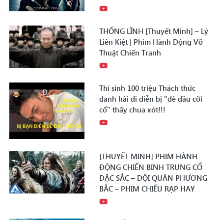
THỐNG LĨNH [Thuyết Minh] – Lý
Liên Kiệt | Phim Hành Động Võ
Thuật Chiến Tranh
Thí sinh 100 triệu Thách thức
danh hài đi diễn bị "đè đầu cỡi
cổ" thấy chua xót!!!
[THUYẾT MINH] PHIM HÀNH
ĐỘNG CHIẾN BINH TRUNG CỔ
ĐẶC SẮC – ĐỘI QUÂN PHƯƠNG
BẮC – PHIM CHIẾU RẠP HAY