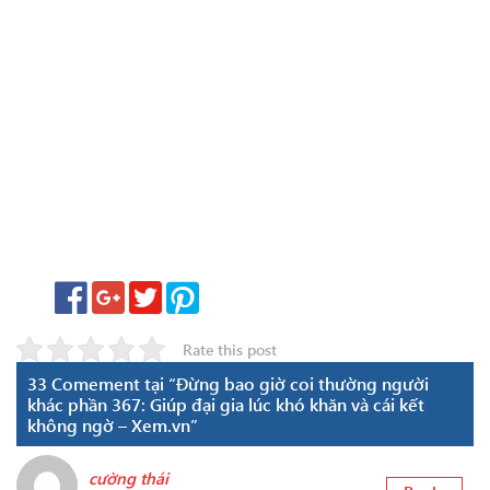
Rate this post
33 Comement tại “Đừng bao giờ coi thường người
khác phần 367: Giúp đại gia lúc khó khăn và cái kết
không ngờ – Xem.vn”
cường thái