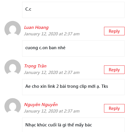
C.c
Luan Hoang
Reply
January 12, 2020 at 2:37 am
cuong c.on ban nhé
Trọng Trần
Reply
January 12, 2020 at 2:37 am
Ae cho xin link 2 bài trong clip mới ạ. Tks
Nguyên Nguyễn
Reply
January 12, 2020 at 2:37 am
Nhạc khúc cuối là gì thế mấy bác