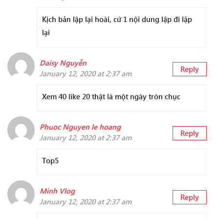
Kịch bản lập lại hoài, cứ 1 nội dung lập đi lập
lại
Daisy Nguyễn
Reply
January 12, 2020 at 2:37 am
Xem 40 like 20 thật là một ngày tròn chục
Phuoc Nguyen le hoang
Reply
January 12, 2020 at 2:37 am
Top5
Minh Vlog
Reply
January 12, 2020 at 2:37 am