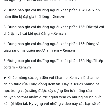
2. Đừng bao giờ coi thường người khác phần 167: Gái xinh
hám tiền bị đại gia thử lòng – Xem.vn
3. Đừng bao giờ coi thường người khác phần 166: Đắc tội với
chủ tịch và cái kết quá đắng – Xem.vn
4. Đừng bao giờ coi thường người khác phần 165: Đừng vì
giàu sang mà quên người anh em – Xem.vn
5. Đừng bao giờ coi thường người khác phần 164: Người sếp
có tâm – Xem.vn
► Chào mừng các bạn đến với Channel Xem.vn là channel
chính thức của Cộng đồng Xem.vn. Đây là series những bài
học trong cuộc sống được xây dựng lên từ những câu
chuyện có thật nhằm được người xem có những cái nhìn về
xã hội hiện tại. Hy vọng với những video này các bạn sẽ có