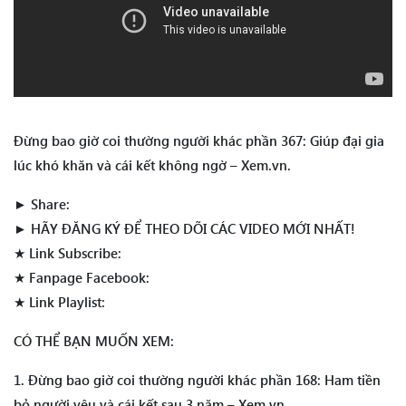
Đừng bao giờ coi thường người khác phần 367: Giúp đại gia
lúc khó khăn và cái kết không ngờ – Xem.vn.
► Share:
► HÃY ĐĂNG KÝ ĐỂ THEO DÕI CÁC VIDEO MỚI NHẤT!
★ Link Subscribe:
★ Fanpage Facebook:
★ Link Playlist:
CÓ THỂ BẠN MUỐN XEM:
1. Đừng bao giờ coi thường người khác phần 168: Ham tiền
bỏ người yêu và cái kết sau 3 năm – Xem.vn