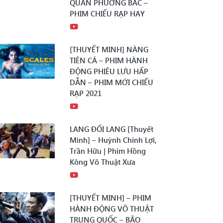
QUÂN PHƯƠNG BẮC –
PHIM CHIẾU RẠP HAY
[THUYẾT MINH] NÀNG
TIÊN CÁ – PHIM HÀNH
ĐỘNG PHIÊU LƯU HẤP
DẪN – PHIM MỚI CHIẾU
RẠP 2021
LANG ĐỐI LANG [Thuyết
Minh] – Huỳnh Chính Lợi,
Trần Hữu | Phim Hồng
Kông Võ Thuật Xưa
[THUYẾT MINH] – PHIM
HÀNH ĐỘNG VÕ THUẬT
TRUNG QUỐC – BÃO