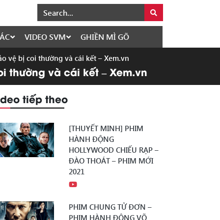
ÁC
VIDEO SVM
GHIỀN MÌ GÕ
o vệ bị coi thường và cái kết – Xem.vn
i thường và cái kết – Xem.vn
ideo tiếp theo
[THUYẾT MINH] PHIM
HÀNH ĐỘNG
HOLLYWOOD CHIẾU RẠP –
ĐÀO THOÁT – PHIM MỚI
2021
PHIM CHUNG TỬ ĐƠN –
PHIM HÀNH ĐỘNG VÕ