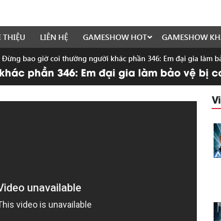
I THIỆU
LIÊN HỆ
GAMESHOW HOT
GAMESHOW KH
»
Đừng bao giờ coi thường người khác phần 346: Em đại gia làm bả
khác phần 346: Em đại gia làm bảo vệ bị co
V