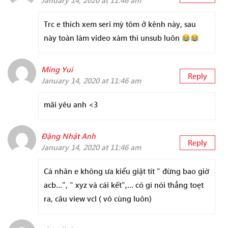
January 14, 2020 at 11:46 am
Trc e thích xem seri mỳ tôm ở kênh này, sau
này toàn làm video xàm thì unsub luôn
Ming Yui
Reply
January 14, 2020 at 11:46 am
mãi yêu anh <3
Đặng Nhật Anh
Reply
January 14, 2020 at 11:46 am
Cá nhân e không ưa kiểu giật tít " đừng bao giờ
acb…", " xyz và cái kết",… có gì nói thẳng toẹt
ra, câu view vcl ( vô cùng luôn)