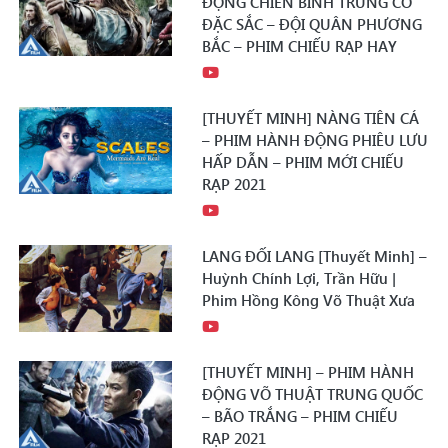
ĐỘNG CHIẾN BINH TRUNG CỔ
ĐẶC SẮC – ĐỘI QUÂN PHƯƠNG
BẮC – PHIM CHIẾU RẠP HAY
[THUYẾT MINH] NÀNG TIÊN CÁ
– PHIM HÀNH ĐỘNG PHIÊU LƯU
HẤP DẪN – PHIM MỚI CHIẾU
RẠP 2021
LANG ĐỐI LANG [Thuyết Minh] –
Huỳnh Chính Lợi, Trần Hữu |
Phim Hồng Kông Võ Thuật Xưa
[THUYẾT MINH] – PHIM HÀNH
ĐỘNG VÕ THUẬT TRUNG QUỐC
– BÃO TRẮNG – PHIM CHIẾU
RẠP 2021