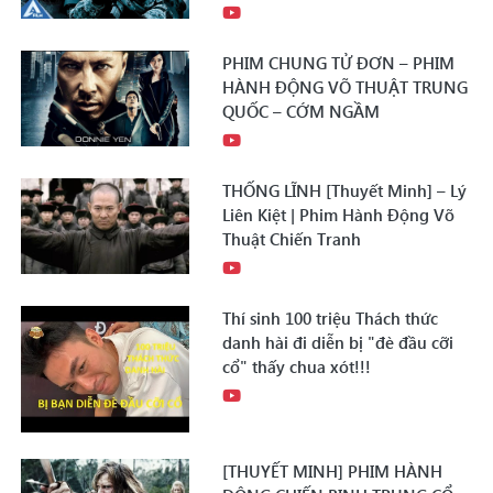
PHIM CHUNG TỬ ĐƠN – PHIM
HÀNH ĐỘNG VÕ THUẬT TRUNG
QUỐC – CỚM NGẦM
THỐNG LĨNH [Thuyết Minh] – Lý
Liên Kiệt | Phim Hành Động Võ
Thuật Chiến Tranh
Thí sinh 100 triệu Thách thức
danh hài đi diễn bị "đè đầu cỡi
cổ" thấy chua xót!!!
[THUYẾT MINH] PHIM HÀNH