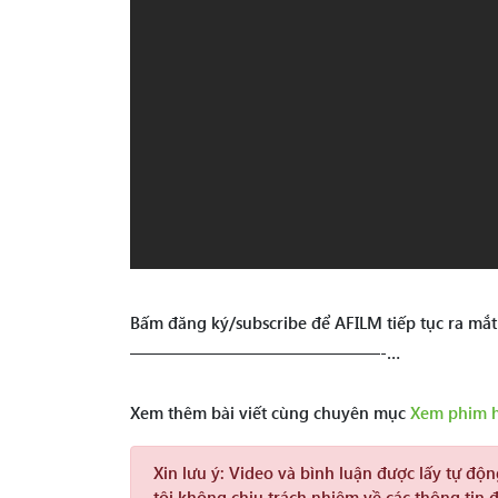
Bấm đăng ký/subscribe để AFILM tiếp tục ra mắt
———————————————-…
Xem thêm bài viết cùng chuyên mục
Xem phim 
Xin lưu ý:
Video và bình luận được lấy tự độ
tôi không chịu trách nhiệm về các thông tin 