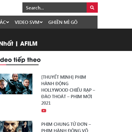
ÁC
VIDEO SVM
GHIỀN MÌ GÕ
Nhất | AFILM
ideo tiếp theo
[THUYẾT MINH] PHIM
HÀNH ĐỘNG
HOLLYWOOD CHIẾU RẠP –
ĐÀO THOÁT – PHIM MỚI
2021
PHIM CHUNG TỬ ĐƠN –
PHIM HÀNH ĐỘNG VÕ