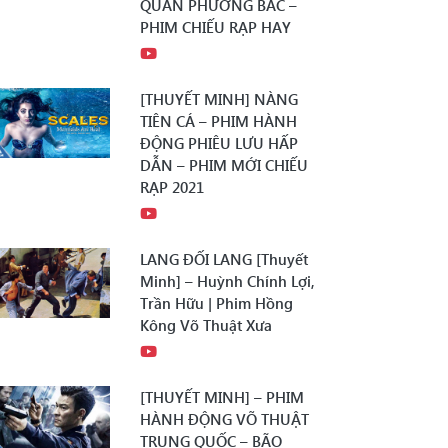
QUÂN PHƯƠNG BẮC –
PHIM CHIẾU RẠP HAY
[THUYẾT MINH] NÀNG
TIÊN CÁ – PHIM HÀNH
ĐỘNG PHIÊU LƯU HẤP
DẪN – PHIM MỚI CHIẾU
RẠP 2021
LANG ĐỐI LANG [Thuyết
Minh] – Huỳnh Chính Lợi,
Trần Hữu | Phim Hồng
Kông Võ Thuật Xưa
[THUYẾT MINH] – PHIM
HÀNH ĐỘNG VÕ THUẬT
TRUNG QUỐC – BÃO