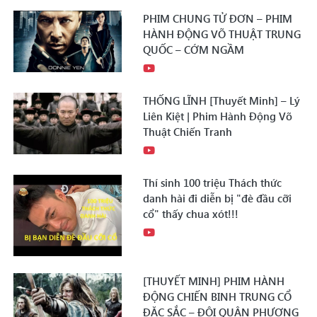
PHIM CHUNG TỬ ĐƠN – PHIM
HÀNH ĐỘNG VÕ THUẬT TRUNG
QUỐC – CỚM NGẦM
THỐNG LĨNH [Thuyết Minh] – Lý
Liên Kiệt | Phim Hành Động Võ
Thuật Chiến Tranh
Thí sinh 100 triệu Thách thức
danh hài đi diễn bị "đè đầu cỡi
cổ" thấy chua xót!!!
[THUYẾT MINH] PHIM HÀNH
ĐỘNG CHIẾN BINH TRUNG CỔ
ĐẶC SẮC – ĐỘI QUÂN PHƯƠNG