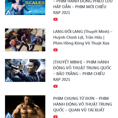
– PHIM HÀNH ĐỘNG PHIÊU LƯU
HẤP DẪN – PHIM MỚI CHIẾU
RẠP 2021
LANG ĐỐI LANG [Thuyết Minh] –
Huỳnh Chính Lợi, Trần Hữu |
Phim Hồng Kông Võ Thuật Xưa
[THUYẾT MINH] – PHIM HÀNH
ĐỘNG VÕ THUẬT TRUNG QUỐC
– BÃO TRẮNG – PHIM CHIẾU
RẠP 2021
PHIM CHUNG TỬ ĐƠN – PHIM
HÀNH ĐỘNG VÕ THUẬT TRUNG
QUỐC – QUAN VŨ TÁI XUẤT