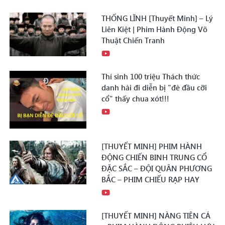
THỐNG LĨNH [Thuyết Minh] – Lý
Liên Kiệt | Phim Hành Động Võ
Thuật Chiến Tranh
Thí sinh 100 triệu Thách thức
danh hài đi diễn bị "đè đầu cỡi
cổ" thấy chua xót!!!
[THUYẾT MINH] PHIM HÀNH
ĐỘNG CHIẾN BINH TRUNG CỔ
ĐẶC SẮC – ĐỘI QUÂN PHƯƠNG
BẮC – PHIM CHIẾU RẠP HAY
[THUYẾT MINH] NÀNG TIÊN CÁ