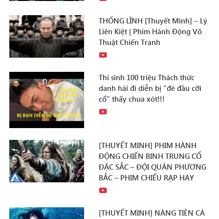
THỐNG LĨNH [Thuyết Minh] – Lý
Liên Kiệt | Phim Hành Động Võ
Thuật Chiến Tranh
Thí sinh 100 triệu Thách thức
danh hài đi diễn bị "đè đầu cỡi
cổ" thấy chua xót!!!
[THUYẾT MINH] PHIM HÀNH
ĐỘNG CHIẾN BINH TRUNG CỔ
ĐẶC SẮC – ĐỘI QUÂN PHƯƠNG
BẮC – PHIM CHIẾU RẠP HAY
[THUYẾT MINH] NÀNG TIÊN CÁ