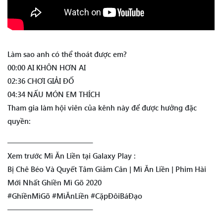
Làm sao anh có thể thoát được em?
00:00 AI KHÔN HƠN AI
02:36 CHƠI GIẢI ĐỐ
04:34 NẤU MÓN EM THÍCH
Tham gia làm hội viên của kênh này để được hưởng đặc
quyền:
———————————–
Xem trước Mì Ăn Liền tại Galaxy Play :
Bị Chê Béo Và Quyết Tâm Giảm Cân | Mì Ăn Liền | Phim Hài
Mới Nhất Ghiền Mì Gõ 2020
#GhiềnMìGõ #MìĂnLiền #CặpĐôiBáĐạo
———————————–