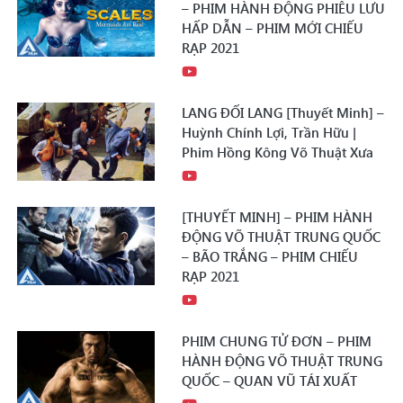
– PHIM HÀNH ĐỘNG PHIÊU LƯU
HẤP DẪN – PHIM MỚI CHIẾU
RẠP 2021
LANG ĐỐI LANG [Thuyết Minh] –
Huỳnh Chính Lợi, Trần Hữu |
Phim Hồng Kông Võ Thuật Xưa
[THUYẾT MINH] – PHIM HÀNH
ĐỘNG VÕ THUẬT TRUNG QUỐC
– BÃO TRẮNG – PHIM CHIẾU
RẠP 2021
PHIM CHUNG TỬ ĐƠN – PHIM
HÀNH ĐỘNG VÕ THUẬT TRUNG
QUỐC – QUAN VŨ TÁI XUẤT