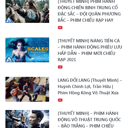
[THUYẾT MINH] PHIM HÀNH
ĐỘNG CHIẾN BINH TRUNG CỔ
ĐẶC SẮC – ĐỘI QUÂN PHƯƠNG
BẮC – PHIM CHIẾU RẠP HAY
[THUYẾT MINH] NÀNG TIÊN CÁ
– PHIM HÀNH ĐỘNG PHIÊU LƯU
HẤP DẪN – PHIM MỚI CHIẾU
RẠP 2021
LANG ĐỐI LANG [Thuyết Minh] –
Huỳnh Chính Lợi, Trần Hữu |
Phim Hồng Kông Võ Thuật Xưa
[THUYẾT MINH] – PHIM HÀNH
ĐỘNG VÕ THUẬT TRUNG QUỐC
– BÃO TRẮNG – PHIM CHIẾU