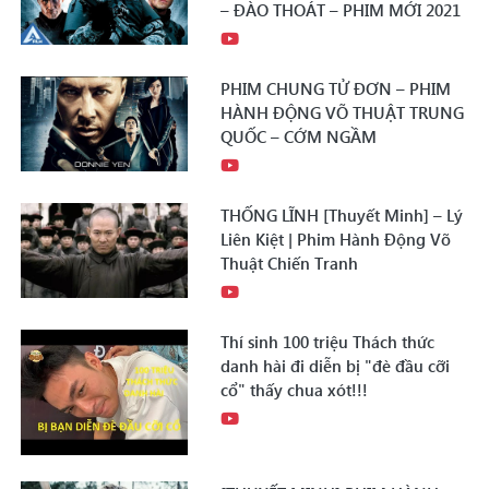
– ĐÀO THOÁT – PHIM MỚI 2021
PHIM CHUNG TỬ ĐƠN – PHIM
HÀNH ĐỘNG VÕ THUẬT TRUNG
QUỐC – CỚM NGẦM
THỐNG LĨNH [Thuyết Minh] – Lý
Liên Kiệt | Phim Hành Động Võ
Thuật Chiến Tranh
Thí sinh 100 triệu Thách thức
danh hài đi diễn bị "đè đầu cỡi
cổ" thấy chua xót!!!