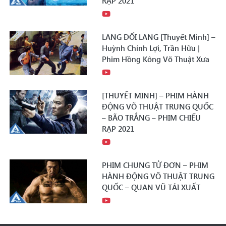
RẠP 2021
LANG ĐỐI LANG [Thuyết Minh] –
Huỳnh Chính Lợi, Trần Hữu |
Phim Hồng Kông Võ Thuật Xưa
[THUYẾT MINH] – PHIM HÀNH
ĐỘNG VÕ THUẬT TRUNG QUỐC
– BÃO TRẮNG – PHIM CHIẾU
RẠP 2021
PHIM CHUNG TỬ ĐƠN – PHIM
HÀNH ĐỘNG VÕ THUẬT TRUNG
QUỐC – QUAN VŨ TÁI XUẤT