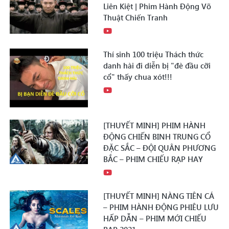
Liên Kiệt | Phim Hành Động Võ
Thuật Chiến Tranh
Thí sinh 100 triệu Thách thức
danh hài đi diễn bị "đè đầu cỡi
cổ" thấy chua xót!!!
[THUYẾT MINH] PHIM HÀNH
ĐỘNG CHIẾN BINH TRUNG CỔ
ĐẶC SẮC – ĐỘI QUÂN PHƯƠNG
BẮC – PHIM CHIẾU RẠP HAY
[THUYẾT MINH] NÀNG TIÊN CÁ
– PHIM HÀNH ĐỘNG PHIÊU LƯU
HẤP DẪN – PHIM MỚI CHIẾU