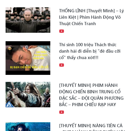
THỐNG LĨNH [Thuyết Minh] – Lý
Liên Kiệt | Phim Hành Động Võ
Thuật Chiến Tranh
Thí sinh 100 triệu Thách thức
danh hài đi diễn bị "đè đầu cỡi
cổ" thấy chua xót!!!
[THUYẾT MINH] PHIM HÀNH
ĐỘNG CHIẾN BINH TRUNG CỔ
ĐẶC SẮC – ĐỘI QUÂN PHƯƠNG
BẮC – PHIM CHIẾU RẠP HAY
[THUYẾT MINH] NÀNG TIÊN CÁ