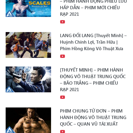
– PHIM HÀNH ĐỘNG PHIÊU LƯU
HẤP DẪN – PHIM MỚI CHIẾU
RẠP 2021
LANG ĐỐI LANG [Thuyết Minh] –
Huỳnh Chính Lợi, Trần Hữu |
Phim Hồng Kông Võ Thuật Xưa
[THUYẾT MINH] – PHIM HÀNH
ĐỘNG VÕ THUẬT TRUNG QUỐC
– BÃO TRẮNG – PHIM CHIẾU
RẠP 2021
PHIM CHUNG TỬ ĐƠN – PHIM
HÀNH ĐỘNG VÕ THUẬT TRUNG
QUỐC – QUAN VŨ TÁI XUẤT