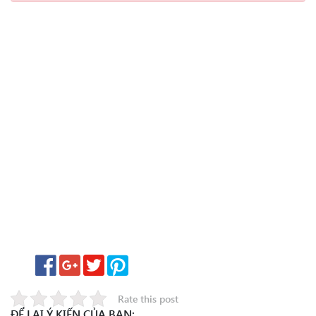
Rate this post
ĐỂ LẠI Ý KIẾN CỦA BẠN: