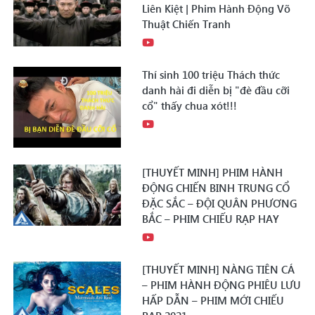
Liên Kiệt | Phim Hành Động Võ
Thuật Chiến Tranh
Thí sinh 100 triệu Thách thức
danh hài đi diễn bị "đè đầu cỡi
cổ" thấy chua xót!!!
[THUYẾT MINH] PHIM HÀNH
ĐỘNG CHIẾN BINH TRUNG CỔ
ĐẶC SẮC – ĐỘI QUÂN PHƯƠNG
BẮC – PHIM CHIẾU RẠP HAY
[THUYẾT MINH] NÀNG TIÊN CÁ
– PHIM HÀNH ĐỘNG PHIÊU LƯU
HẤP DẪN – PHIM MỚI CHIẾU