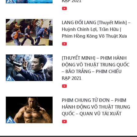
RẠP 2021
LANG ĐỐI LANG [Thuyết Minh] –
Huỳnh Chính Lợi, Trần Hữu |
Phim Hồng Kông Võ Thuật Xưa
[THUYẾT MINH] – PHIM HÀNH
ĐỘNG VÕ THUẬT TRUNG QUỐC
– BÃO TRẮNG – PHIM CHIẾU
RẠP 2021
PHIM CHUNG TỬ ĐƠN – PHIM
HÀNH ĐỘNG VÕ THUẬT TRUNG
QUỐC – QUAN VŨ TÁI XUẤT