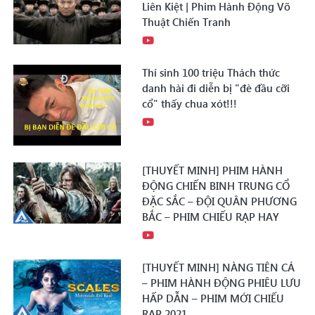
Liên Kiệt | Phim Hành Động Võ
Thuật Chiến Tranh
Thí sinh 100 triệu Thách thức
danh hài đi diễn bị "đè đầu cỡi
cổ" thấy chua xót!!!
[THUYẾT MINH] PHIM HÀNH
ĐỘNG CHIẾN BINH TRUNG CỔ
ĐẶC SẮC – ĐỘI QUÂN PHƯƠNG
BẮC – PHIM CHIẾU RẠP HAY
[THUYẾT MINH] NÀNG TIÊN CÁ
– PHIM HÀNH ĐỘNG PHIÊU LƯU
HẤP DẪN – PHIM MỚI CHIẾU
RẠP 2021