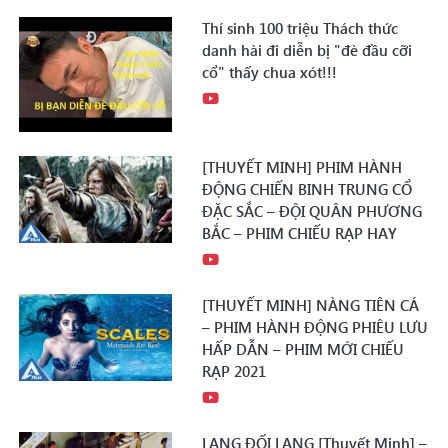
Thí sinh 100 triệu Thách thức
danh hài đi diễn bị "đè đầu cỡi
cổ" thấy chua xót!!!
[THUYẾT MINH] PHIM HÀNH
ĐỘNG CHIẾN BINH TRUNG CỔ
ĐẶC SẮC – ĐỘI QUÂN PHƯƠNG
BẮC – PHIM CHIẾU RẠP HAY
[THUYẾT MINH] NÀNG TIÊN CÁ
– PHIM HÀNH ĐỘNG PHIÊU LƯU
HẤP DẪN – PHIM MỚI CHIẾU
RẠP 2021
LANG ĐỐI LANG [Thuyết Minh] –