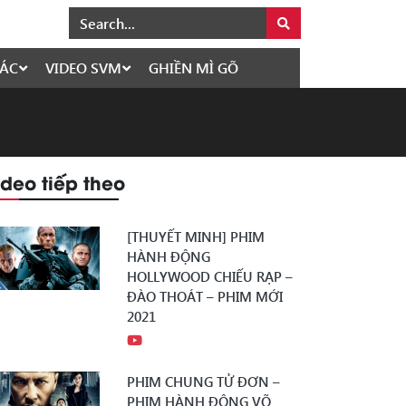
ÁC
VIDEO SVM
GHIỀN MÌ GÕ
ideo tiếp theo
[THUYẾT MINH] PHIM
HÀNH ĐỘNG
HOLLYWOOD CHIẾU RẠP –
ĐÀO THOÁT – PHIM MỚI
2021
PHIM CHUNG TỬ ĐƠN –
PHIM HÀNH ĐỘNG VÕ