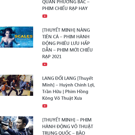
QUÂN PHƯƠNG BẮC –
PHIM CHIẾU RẠP HAY
[THUYẾT MINH] NÀNG
TIÊN CÁ – PHIM HÀNH
ĐỘNG PHIÊU LƯU HẤP
DẪN – PHIM MỚI CHIẾU
RẠP 2021
LANG ĐỐI LANG [Thuyết
Minh] – Huỳnh Chính Lợi,
Trần Hữu | Phim Hồng
Kông Võ Thuật Xưa
[THUYẾT MINH] – PHIM
HÀNH ĐỘNG VÕ THUẬT
TRUNG QUỐC – BÃO