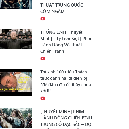
THUẬT TRUNG QUỐC –
CỚM NGẦM
THỐNG LĨNH [Thuyết
Minh] – Lý Liên Kiệt | Phim
Hành Động Võ Thuật
Chiến Tranh
Thí sinh 100 triệu Thách
thức danh hài đi diễn bị
"đè đầu cỡi cổ" thấy chua
xót!!!
[THUYẾT MINH] PHIM
HÀNH ĐỘNG CHIẾN BINH
TRUNG CỔ ĐẶC SẮC – ĐỘI