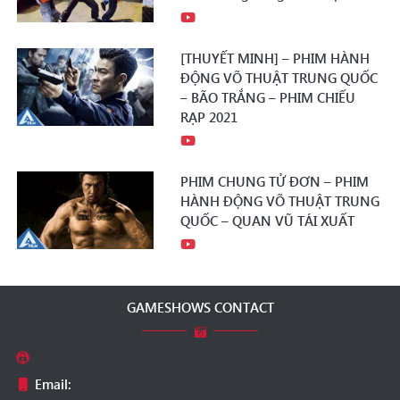
[THUYẾT MINH] – PHIM HÀNH
ĐỘNG VÕ THUẬT TRUNG QUỐC
– BÃO TRẮNG – PHIM CHIẾU
RẠP 2021
PHIM CHUNG TỬ ĐƠN – PHIM
HÀNH ĐỘNG VÕ THUẬT TRUNG
QUỐC – QUAN VŨ TÁI XUẤT
GAMESHOWS CONTACT
Email: