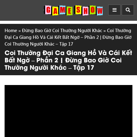
Home
»
Đừng Bao Giờ Coi Thường Người Khác
»
Coi Thường
Đại Ca Giang Hồ Và Cái Kết Bất Ngờ – Phần 2 | Đừng Bao Giờ
Coi Thường Người Khác – Tập 17
Coi Thường Đại Ca Giang Hồ Và Cái Kết
Bất Ngờ – Phần 2 | Đừng Bao Giờ Coi
Thường Người Khác – Tập 17