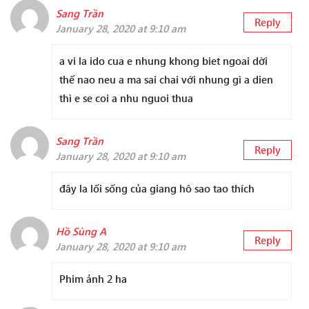
Sang Trần
Reply
January 28, 2020 at 9:10 am
a vi la ido cua e nhung khong biet ngoai dời
thế nao neu a ma sai chai với nhung gì a dien
thì e se coi a nhu nguoi thua
Sang Trần
Reply
January 28, 2020 at 9:10 am
đây la lối sống của giang hô sao tao thích
Hồ Sùng A
Reply
January 28, 2020 at 9:10 am
Phim ảnh 2 ha