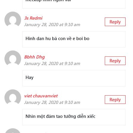
3s Redmi
Reply
January 28, 2020 at 9:10 am
Hình dan hu bà con về e boi bo
Bbhh Dhg
Reply
January 28, 2020 at 9:10 am
Hay
viet chauvanviet
Reply
January 28, 2020 at 9:10 am
Nhìn một đám tao tưởng diễn xiếc