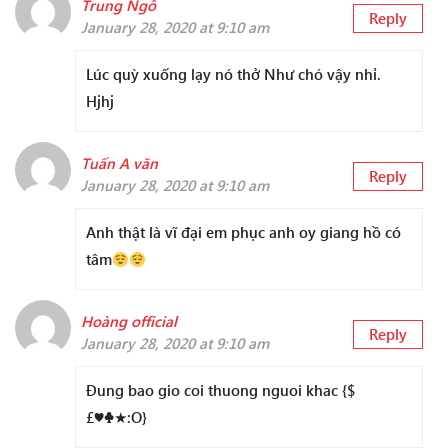
Trung Ngô
Reply
January 28, 2020 at 9:10 am
Lúc quỳ xuống lạy nó thở Như chó vậy nhỉ.
Hjhj
Tuấn A văn
Reply
January 28, 2020 at 9:10 am
Anh thật là vĩ đại em phục anh oy giang hồ có
tâm
Hoàng official
Reply
January 28, 2020 at 9:10 am
Đung bao gio coi thuong nguoi khac {$
£♥♣★:O}