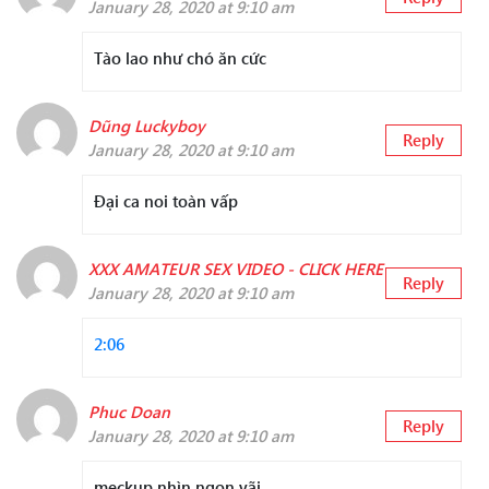
January 28, 2020 at 9:10 am
Tào lao như chó ăn cức
Dũng Luckyboy
Reply
January 28, 2020 at 9:10 am
Đại ca noi toàn vấp
ХХХ АМАTEUR SЕХ VIDEO - СLICK НЕRЕ
Reply
January 28, 2020 at 9:10 am
2:06
Phuc Doan
Reply
January 28, 2020 at 9:10 am
meckup nhìn ngon vãi