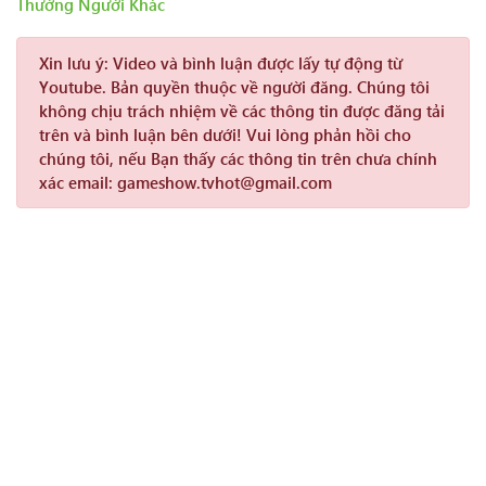
Thường Người Khác
Xin lưu ý:
Video và bình luận được lấy tự động từ
Youtube. Bản quyền thuộc về người đăng. Chúng tôi
không chịu trách nhiệm về các thông tin được đăng tải
trên và bình luận bên dưới! Vui lòng phản hồi cho
chúng tôi, nếu Bạn thấy các thông tin trên chưa chính
xác email: gameshow.tvhot@gmail.com