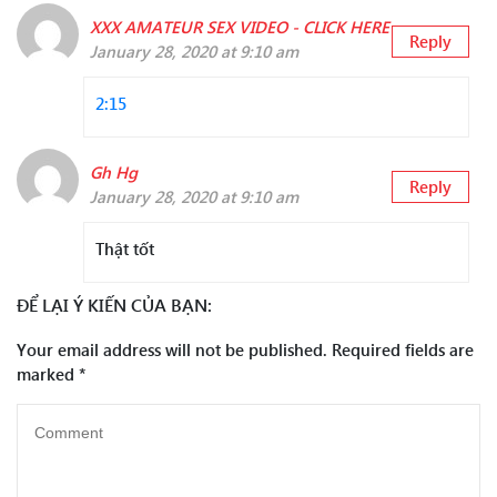
ХХХ АМATЕUR SЕХ VIDЕО - CLIСK НЕRE
Reply
January 28, 2020 at 9:10 am
2:15
Gh Hg
Reply
January 28, 2020 at 9:10 am
Thật tốt
ĐỂ LẠI Ý KIẾN CỦA BẠN:
Your email address will not be published.
Required fields are
marked
*