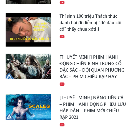
Thí sinh 100 triệu Thách thức
danh hài đi diễn bị "đè đầu cỡi
cổ" thấy chua xót!!!
[THUYẾT MINH] PHIM HÀNH
ĐỘNG CHIẾN BINH TRUNG CỔ
ĐẶC SẮC – ĐỘI QUÂN PHƯƠNG
BẮC – PHIM CHIẾU RẠP HAY
[THUYẾT MINH] NÀNG TIÊN CÁ
– PHIM HÀNH ĐỘNG PHIÊU LƯU
HẤP DẪN – PHIM MỚI CHIẾU
RẠP 2021