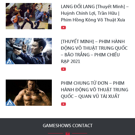
LANG ĐỐI LANG [Thuyết Minh] –
Huỳnh Chính Lợi, Trần Hữu |
Phim Hồng Kông Võ Thuật Xưa
[THUYẾT MINH] – PHIM HÀNH
ĐỘNG VÕ THUẬT TRUNG QUỐC
– BÃO TRẮNG – PHIM CHIẾU
RẠP 2021
PHIM CHUNG TỬ ĐƠN – PHIM
HÀNH ĐỘNG VÕ THUẬT TRUNG
QUỐC – QUAN VŨ TÁI XUẤT
GAMESHOWS CONTACT