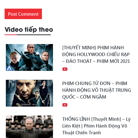
Video tiếp theo
[THUYẾT MINH] PHIM HÀNH
ĐỘNG HOLLYWOOD CHIẾU RẠP
– ĐÀO THOÁT – PHIM MỚI 2021
PHIM CHUNG TỬ ĐƠN – PHIM
HÀNH ĐỘNG VÕ THUẬT TRUNG
QUỐC – CỚM NGẦM
THỐNG LĨNH [Thuyết Minh] – Lý
Liên Kiệt | Phim Hành Động Võ
Thuật Chiến Tranh