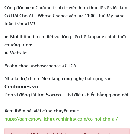
Cùng đón xem Chương trình truyền hình thực tế về việc làm
Cơ Hội Cho Ai – Whose Chance vào lúc 11:00 Thứ Bảy hàng
tuần trên VTV3.
► Mọi thông tin chi tiết vui lòng liên hệ fanpage chính thức
chương trình:
► Website:
#cohoichoai #whosechance #CHCA
Nhà tài trợ chính: Nền tảng công nghệ bất động sản
𝗖𝗲𝗻𝗵𝗼𝗺𝗲𝘀.𝘃𝗻
Đơn vị đồng tài trợ: 𝗦𝗮𝗻𝗰𝗼 – Tivi điều khiển bằng giọng nói
Xem thêm bài viết cùng chuyên mục
https://gameshow.lichtruyenhinhtv.com/co-hoi-cho-ai/