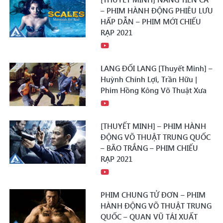
– PHIM HÀNH ĐỘNG PHIÊU LƯU
HẤP DẪN – PHIM MỚI CHIẾU
RẠP 2021
LANG ĐỐI LANG [Thuyết Minh] –
Huỳnh Chính Lợi, Trần Hữu |
Phim Hồng Kông Võ Thuật Xưa
[THUYẾT MINH] – PHIM HÀNH
ĐỘNG VÕ THUẬT TRUNG QUỐC
– BÃO TRẮNG – PHIM CHIẾU
RẠP 2021
PHIM CHUNG TỬ ĐƠN – PHIM
HÀNH ĐỘNG VÕ THUẬT TRUNG
QUỐC – QUAN VŨ TÁI XUẤT