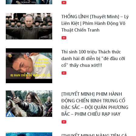
THỐNG LĨNH [Thuyết Minh] – Lý
Liên Kiệt | Phim Hành Động Võ
Thuật Chiến Tranh
Thí sinh 100 triệu Thách thức
danh hài đi diễn bị "đè đầu cỡi
cổ" thấy chua xót!!!
[THUYẾT MINH] PHIM HÀNH
ĐỘNG CHIẾN BINH TRUNG CỔ
ĐẶC SẮC – ĐỘI QUÂN PHƯƠNG
BẮC – PHIM CHIẾU RẠP HAY
[THUYẾT MINH] NÀNG TIÊN CÁ