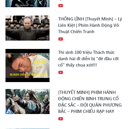
THỐNG LĨNH [Thuyết Minh] – Lý
Liên Kiệt | Phim Hành Động Võ
Thuật Chiến Tranh
Thí sinh 100 triệu Thách thức
danh hài đi diễn bị "đè đầu cỡi
cổ" thấy chua xót!!!
[THUYẾT MINH] PHIM HÀNH
ĐỘNG CHIẾN BINH TRUNG CỔ
ĐẶC SẮC – ĐỘI QUÂN PHƯƠNG
BẮC – PHIM CHIẾU RẠP HAY