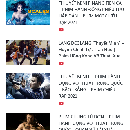
[THUYẾT MINH] NÀNG TIÊN CÁ
– PHIM HÀNH ĐỘNG PHIÊU LƯU
HẤP DẪN – PHIM MỚI CHIẾU
RẠP 2021
LANG ĐỐI LANG [Thuyết Minh] –
Huỳnh Chính Lợi, Trần Hữu |
Phim Hồng Kông Võ Thuật Xưa
[THUYẾT MINH] – PHIM HÀNH
ĐỘNG VÕ THUẬT TRUNG QUỐC
– BÃO TRẮNG – PHIM CHIẾU
RẠP 2021
PHIM CHUNG TỬ ĐƠN – PHIM
HÀNH ĐỘNG VÕ THUẬT TRUNG
QUỐC – QUAN VŨ TÁI XUẤT