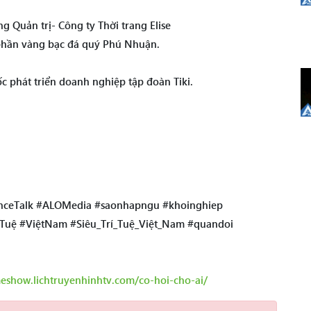
g Quản trị- Công ty Thời trang Elise
 phần vàng bạc đá quý Phú Nhuận.
 phát triển doanh nghiệp tập đoàn Tiki.
ceTalk #ALOMedia #saonhapngu #khoinghiep
Tuệ #ViệtNam #Siêu_Trí_Tuệ_Việt_Nam #quandoi
meshow.lichtruyenhinhtv.com/co-hoi-cho-ai/