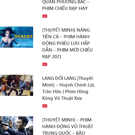
QUÂN PHƯƠNG BẮC –
PHIM CHIẾU RẠP HAY
[THUYẾT MINH] NÀNG
TIÊN CÁ – PHIM HÀNH
ĐỘNG PHIÊU LƯU HẤP
DẪN – PHIM MỚI CHIẾU
RẠP 2021
LANG ĐỐI LANG [Thuyết
Minh] – Huỳnh Chính Lợi,
Trần Hữu | Phim Hồng
Kông Võ Thuật Xưa
[THUYẾT MINH] – PHIM
HÀNH ĐỘNG VÕ THUẬT
TRUNG QUỐC – BÃO