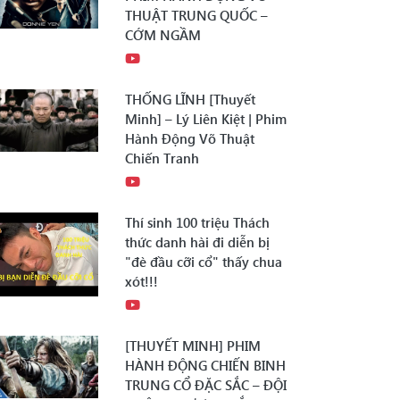
THUẬT TRUNG QUỐC –
CỚM NGẦM
THỐNG LĨNH [Thuyết
Minh] – Lý Liên Kiệt | Phim
Hành Động Võ Thuật
Chiến Tranh
Thí sinh 100 triệu Thách
thức danh hài đi diễn bị
"đè đầu cỡi cổ" thấy chua
xót!!!
[THUYẾT MINH] PHIM
HÀNH ĐỘNG CHIẾN BINH
TRUNG CỔ ĐẶC SẮC – ĐỘI