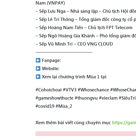
Nam (VNPAY)
– Sếp Lưu Nga – Nhà sáng lập – Chủ tịch Hội đồn
– Sếp Lê Trí Thông – Tổng giám đốc công ty cổ
– Sếp Hoàng Nam Tiến – Chủ tịch FPT Telecom
– Sếp Ngô Hoàng Gia Khánh – Phó tổng giám đốc
– Sếp Vũ Minh Trí – CEO VNG CLOUD
————————————–
Fanpage:
Website:
Xem lại chương trình Mùa 1 tại:
#Cohoichoai #VTV3 #Whosechance #WhoseChan
#gameshowthucte #thuongvu #vieclam #SiêuTrí
#covid19 #Mùa_2
Xem thêm bài viết cùng chuyên mục
https://ga