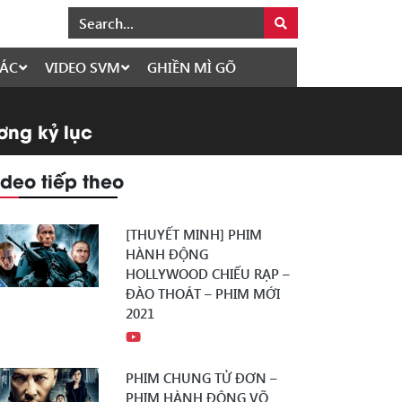
ÁC
VIDEO SVM
GHIỀN MÌ GÕ
ơng kỷ lục
ideo tiếp theo
[THUYẾT MINH] PHIM
HÀNH ĐỘNG
HOLLYWOOD CHIẾU RẠP –
ĐÀO THOÁT – PHIM MỚI
2021
PHIM CHUNG TỬ ĐƠN –
PHIM HÀNH ĐỘNG VÕ