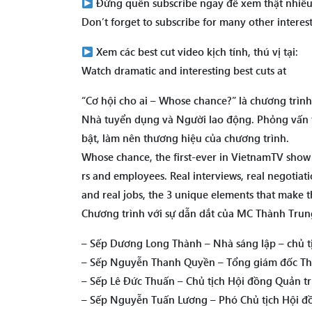
Đừng quên subscribe ngay để xem thật nhiều
Don’t forget to subscribe for many other interes
Xem các best cut video kịch tính, thú vị tại:
Watch dramatic and interesting best cuts at
“Cơ hội cho ai – Whose chance?” là chương trình 
Nhà tuyển dụng và Người lao động. Phỏng vấn th
bật, làm nên thương hiệu của chương trình.
Whose chance, the first-ever in VietnamTV sh
rs and employees. Real interviews, real negotiati
and real jobs, the 3 unique elements that make
Chương trình với sự dẫn dắt của MC Thành Trung
– Sếp Dương Long Thành – Nhà sáng lập – chủ tị
– Sếp Nguyễn Thanh Quyền – Tổng giám đốc Th
– Sếp Lê Đức Thuấn – Chủ tịch Hội đồng Quản t
– Sếp Nguyễn Tuấn Lương – Phó Chủ tịch Hội đồ