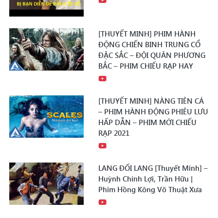
[THUYẾT MINH] PHIM HÀNH
ĐỘNG CHIẾN BINH TRUNG CỔ
ĐẶC SẮC – ĐỘI QUÂN PHƯƠNG
BẮC – PHIM CHIẾU RẠP HAY
[THUYẾT MINH] NÀNG TIÊN CÁ
– PHIM HÀNH ĐỘNG PHIÊU LƯU
HẤP DẪN – PHIM MỚI CHIẾU
RẠP 2021
LANG ĐỐI LANG [Thuyết Minh] –
Huỳnh Chính Lợi, Trần Hữu |
Phim Hồng Kông Võ Thuật Xưa