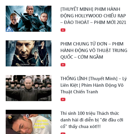
[THUYẾT MINH] PHIM HÀNH
ĐỘNG HOLLYWOOD CHIẾU RẠP
– ĐÀO THOÁT – PHIM MỚI 2021
PHIM CHUNG TỬ ĐƠN – PHIM
HÀNH ĐỘNG VÕ THUẬT TRUNG
QUỐC – CỚM NGẦM
THỐNG LĨNH [Thuyết Minh] – Lý
Liên Kiệt | Phim Hành Động Võ
Thuật Chiến Tranh
Thí sinh 100 triệu Thách thức
danh hài đi diễn bị "đè đầu cỡi
cổ" thấy chua xót!!!