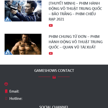
[THUYẾT MINH] – PHIM HÀNH
ĐỘNG VÕ THUẬT TRUNG QUỐC
– BÃO TRẮNG – PHIM CHIẾU
RẠP 2021
PHIM CHUNG TỬ ĐƠN – PHIM
HÀNH ĐỘNG VÕ THUẬT TRUNG
QUỐC – QUAN VŨ TÁI XUẤT
GAMESHOWS CONTACT
Email:
Hotline:
SOCIAL CHANNEL