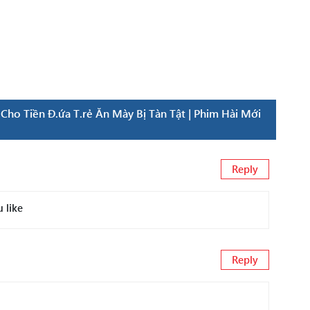
ho Tiền Đ.ứa T.rẻ Ăn Mày Bị Tàn Tật | Phim Hài Mới
Reply
 like
Reply