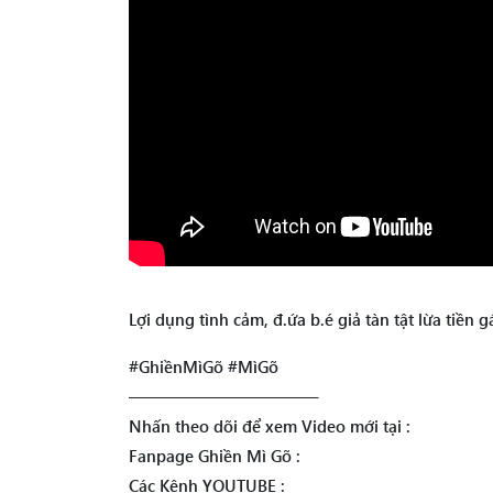
Lợi dụng tình cảm, đ.ứa b.é giả tàn tật lừa tiền gá
#GhiềnMìGõ #MìGõ
———————————–
Nhấn theo dõi để xem Video mới tại :
Fanpage Ghiền Mì Gõ :
Các Kênh YOUTUBE :