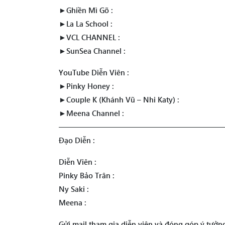
►Ghiền Mì Gõ :
►La La School :
►VCL CHANNEL :
►SunSea Channel :
YouTube Diễn Viên :
►Pinky Honey :
►Couple K (Khánh Vũ – Nhi Katy) :
►Meena Channel :
——————————————————————
Đạo Diễn :
Diễn Viên :
Pinky Bảo Trân :
Ny Saki :
Meena :
Gửi mail tham gia diễn viên và đóng góp ý tưở