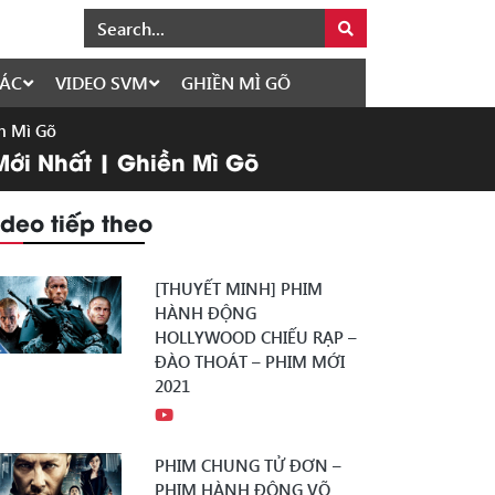
ÁC
VIDEO SVM
GHIỀN MÌ GÕ
ền Mì Gõ
Mới Nhất | Ghiền Mì Gõ
ideo tiếp theo
[THUYẾT MINH] PHIM
HÀNH ĐỘNG
HOLLYWOOD CHIẾU RẠP –
ĐÀO THOÁT – PHIM MỚI
2021
PHIM CHUNG TỬ ĐƠN –
PHIM HÀNH ĐỘNG VÕ