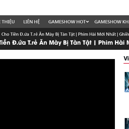
I THIỆU
LIÊN HỆ
GAMESHOW HOT
GAMESHOW KH
Cho Tiền Đ.ứa T.rẻ Ăn Mày Bị Tàn Tật | Phim Hài Mới Nhất | Ghi
ền Đ.ứa T.rẻ Ăn Mày Bị Tàn Tật | Phim Hài 
V