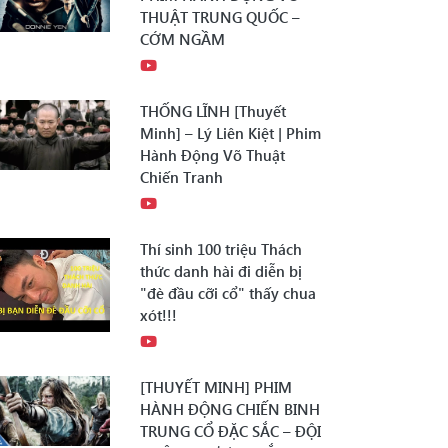
THUẬT TRUNG QUỐC –
CỚM NGẦM
THỐNG LĨNH [Thuyết
Minh] – Lý Liên Kiệt | Phim
Hành Động Võ Thuật
Chiến Tranh
Thí sinh 100 triệu Thách
thức danh hài đi diễn bị
"đè đầu cỡi cổ" thấy chua
xót!!!
[THUYẾT MINH] PHIM
HÀNH ĐỘNG CHIẾN BINH
TRUNG CỔ ĐẶC SẮC – ĐỘI