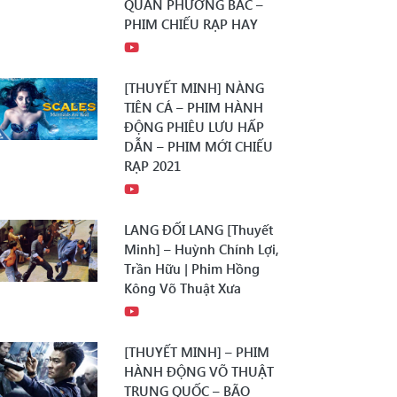
QUÂN PHƯƠNG BẮC –
PHIM CHIẾU RẠP HAY
[THUYẾT MINH] NÀNG
TIÊN CÁ – PHIM HÀNH
ĐỘNG PHIÊU LƯU HẤP
DẪN – PHIM MỚI CHIẾU
RẠP 2021
LANG ĐỐI LANG [Thuyết
Minh] – Huỳnh Chính Lợi,
Trần Hữu | Phim Hồng
Kông Võ Thuật Xưa
[THUYẾT MINH] – PHIM
HÀNH ĐỘNG VÕ THUẬT
TRUNG QUỐC – BÃO