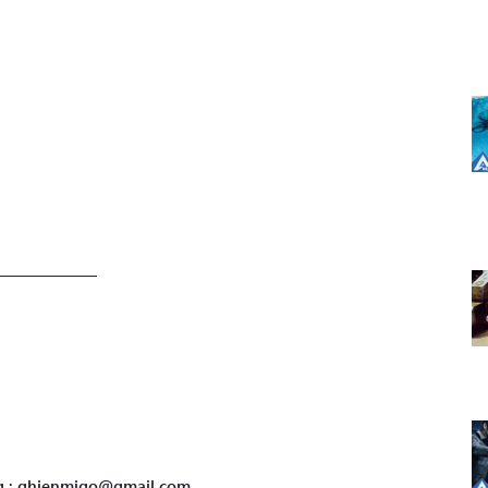
——————
ng : ghienmigo@gmail.com