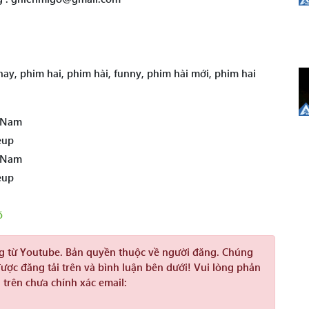
ay, phim hai, phim hài, funny, phim hài mới, phim hai
t Nam
eup
t Nam
eup
õ
ng từ Youtube. Bản quyền thuộc về người đăng. Chúng
được đăng tải trên và bình luận bên dưới! Vui lòng phản
 trên chưa chính xác email: