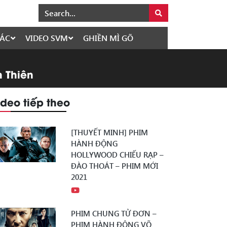
ÁC
VIDEO SVM
GHIỀN MÌ GÕ
h Thiên
ideo tiếp theo
[THUYẾT MINH] PHIM
HÀNH ĐỘNG
HOLLYWOOD CHIẾU RẠP –
ĐÀO THOÁT – PHIM MỚI
2021
PHIM CHUNG TỬ ĐƠN –
PHIM HÀNH ĐỘNG VÕ