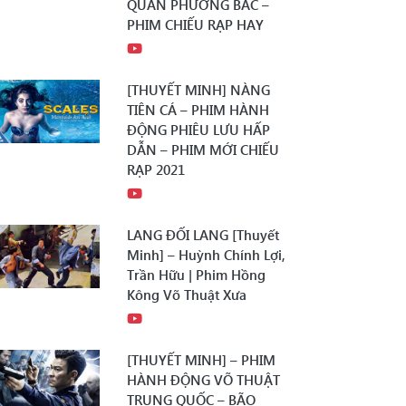
QUÂN PHƯƠNG BẮC –
PHIM CHIẾU RẠP HAY
[THUYẾT MINH] NÀNG
TIÊN CÁ – PHIM HÀNH
ĐỘNG PHIÊU LƯU HẤP
DẪN – PHIM MỚI CHIẾU
RẠP 2021
LANG ĐỐI LANG [Thuyết
Minh] – Huỳnh Chính Lợi,
Trần Hữu | Phim Hồng
Kông Võ Thuật Xưa
[THUYẾT MINH] – PHIM
HÀNH ĐỘNG VÕ THUẬT
TRUNG QUỐC – BÃO