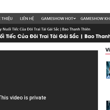
I THIỆU
LIÊN HỆ
GAMESHOW HOT
GAMESHOW KH
Nuối Tiếc Của Đôi Trai Tài Gái Sắc | Bao Thanh Thiên
 Tiếc Của Đôi Trai Tài Gái Sắc | Bao Than
V