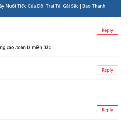
Nuối Tiếc Của Đôi Trai Tài Gái Sắc | Bao Thanh
Reply
ng cáo .toàn là miền Bằc
Reply
Reply