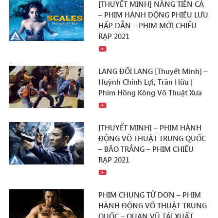
[THUYẾT MINH] NÀNG TIÊN CÁ
– PHIM HÀNH ĐỘNG PHIÊU LƯU
HẤP DẪN – PHIM MỚI CHIẾU
RẠP 2021
LANG ĐỐI LANG [Thuyết Minh] –
Huỳnh Chính Lợi, Trần Hữu |
Phim Hồng Kông Võ Thuật Xưa
[THUYẾT MINH] – PHIM HÀNH
ĐỘNG VÕ THUẬT TRUNG QUỐC
– BÃO TRẮNG – PHIM CHIẾU
RẠP 2021
PHIM CHUNG TỬ ĐƠN – PHIM
HÀNH ĐỘNG VÕ THUẬT TRUNG
QUỐC – QUAN VŨ TÁI XUẤT