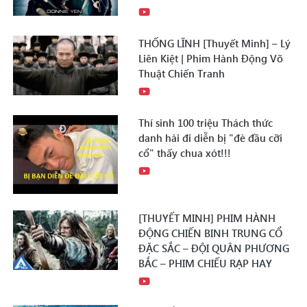
THỐNG LĨNH [Thuyết Minh] – Lý
Liên Kiệt | Phim Hành Động Võ
Thuật Chiến Tranh
Thí sinh 100 triệu Thách thức
danh hài đi diễn bị "đè đầu cỡi
cổ" thấy chua xót!!!
[THUYẾT MINH] PHIM HÀNH
ĐỘNG CHIẾN BINH TRUNG CỔ
ĐẶC SẮC – ĐỘI QUÂN PHƯƠNG
BẮC – PHIM CHIẾU RẠP HAY