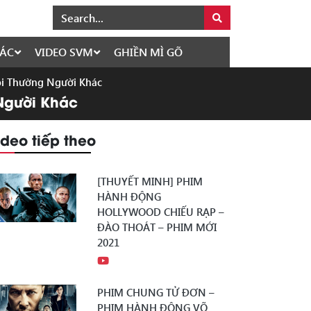
ÁC
VIDEO SVM
GHIỀN MÌ GÕ
Coi Thường Người Khác
 Người Khác
ideo tiếp theo
[THUYẾT MINH] PHIM
HÀNH ĐỘNG
HOLLYWOOD CHIẾU RẠP –
ĐÀO THOÁT – PHIM MỚI
2021
PHIM CHUNG TỬ ĐƠN –
PHIM HÀNH ĐỘNG VÕ