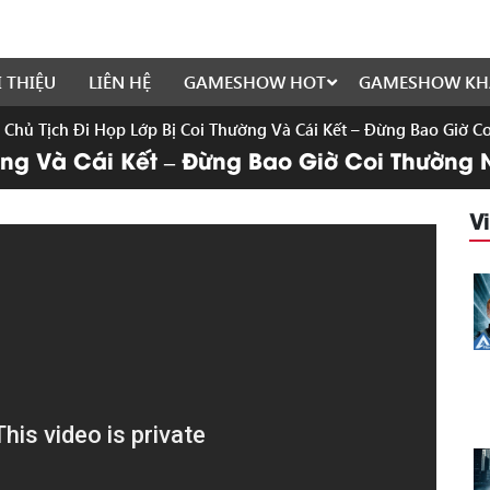
I THIỆU
LIÊN HỆ
GAMESHOW HOT
GAMESHOW KH
»
Chủ Tịch Đi Họp Lớp Bị Coi Thường Và Cái Kết – Đừng Bao Giờ 
ờng Và Cái Kết – Đừng Bao Giờ Coi Thường
V