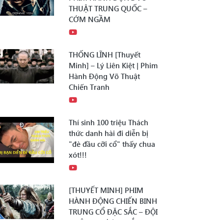
THUẬT TRUNG QUỐC –
CỚM NGẦM
THỐNG LĨNH [Thuyết
Minh] – Lý Liên Kiệt | Phim
Hành Động Võ Thuật
Chiến Tranh
Thí sinh 100 triệu Thách
thức danh hài đi diễn bị
"đè đầu cỡi cổ" thấy chua
xót!!!
[THUYẾT MINH] PHIM
HÀNH ĐỘNG CHIẾN BINH
TRUNG CỔ ĐẶC SẮC – ĐỘI