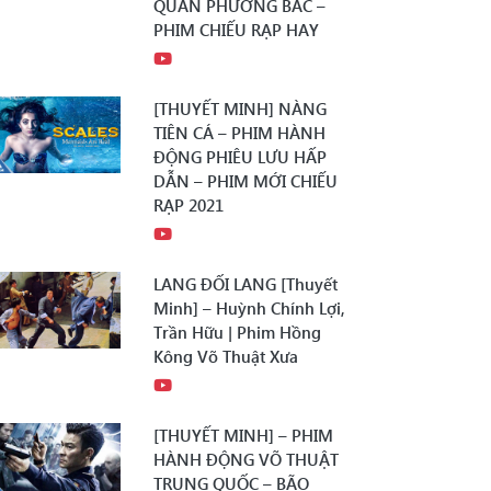
QUÂN PHƯƠNG BẮC –
PHIM CHIẾU RẠP HAY
[THUYẾT MINH] NÀNG
TIÊN CÁ – PHIM HÀNH
ĐỘNG PHIÊU LƯU HẤP
DẪN – PHIM MỚI CHIẾU
RẠP 2021
LANG ĐỐI LANG [Thuyết
Minh] – Huỳnh Chính Lợi,
Trần Hữu | Phim Hồng
Kông Võ Thuật Xưa
[THUYẾT MINH] – PHIM
HÀNH ĐỘNG VÕ THUẬT
TRUNG QUỐC – BÃO