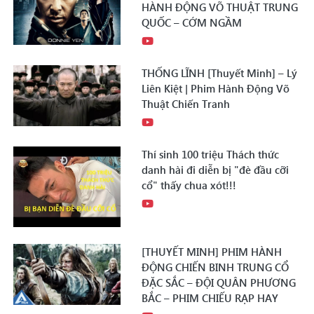
HÀNH ĐỘNG VÕ THUẬT TRUNG
QUỐC – CỚM NGẦM
THỐNG LĨNH [Thuyết Minh] – Lý
Liên Kiệt | Phim Hành Động Võ
Thuật Chiến Tranh
Thí sinh 100 triệu Thách thức
danh hài đi diễn bị "đè đầu cỡi
cổ" thấy chua xót!!!
[THUYẾT MINH] PHIM HÀNH
ĐỘNG CHIẾN BINH TRUNG CỔ
ĐẶC SẮC – ĐỘI QUÂN PHƯƠNG
BẮC – PHIM CHIẾU RẠP HAY