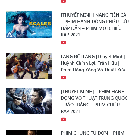
[THUYẾT MINH] NÀNG TIÊN CÁ
– PHIM HÀNH ĐỘNG PHIÊU LƯU
HẤP DẪN – PHIM MỚI CHIẾU
RẠP 2021
LANG ĐỐI LANG [Thuyết Minh] –
Huỳnh Chính Lợi, Trần Hữu |
Phim Hồng Kông Võ Thuật Xưa
[THUYẾT MINH] – PHIM HÀNH
ĐỘNG VÕ THUẬT TRUNG QUỐC
– BÃO TRẮNG – PHIM CHIẾU
RẠP 2021
PHIM CHUNG TỬ ĐƠN – PHIM